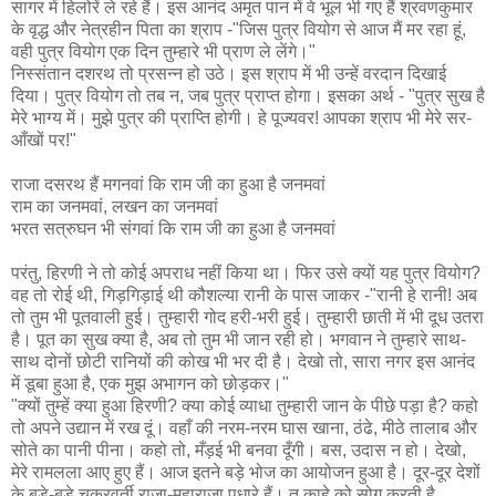
सागर में हिलोरें ले रहे हैं। इस आनंद अमृत पान में वे भूल भी गए हैं श्रवणकुमार
के वृद्ध और नेत्रहीन पिता का श्राप -"जिस पुत्र वियोग से आज मैं मर रहा हूं,
वही पुत्र वियोग एक दिन तुम्हारे भी प्राण ले लेंगे।"
निस्संतान दशरथ तो प्रसन्न हो उठे। इस श्राप में भी उन्हें वरदान दिखाई
दिया। पुत्र वियोग तो तब न, जब पुत्र प्राप्त होगा। इसका अर्थ - "पुत्र सुख है
मेरे भाग्य में। मुझे पुत्र की प्राप्ति होगी। हे पूज्यवर! आपका श्राप भी मेरे सर-
आँखों पर!"
राजा दसरथ हैं मगनवां कि राम जी का हुआ है जनमवां
राम का जनमवां, लखन का जनमवां
भरत सत्रुघन भी संगवां कि राम जी का हुआ है जनमवां
परंतु, हिरणी ने तो कोई अपराध नहीं किया था। फिर उसे क्यों यह पुत्र वियोग?
वह तो रोई थी, गिड़गिड़ाई थी कौशल्या रानी के पास जाकर -"रानी हे रानी! अब
तो तुम भी पूतवाली हुई। तुम्हारी गोद हरी-भरी हुई। तुम्हारी छाती में भी दूध उतरा
है। पूत का सुख क्या है, अब तो तुम भी जान रही हो। भगवान ने तुम्हारे साथ-
साथ दोनों छोटी रानियों की कोख भी भर दी है। देखो तो, सारा नगर इस आनंद
में डूबा हुआ है, एक मुझ अभागन को छोड़कर।"
"क्यों तुम्हें क्या हुआ हिरणी? क्या कोई व्याधा तुम्हारी जान के पीछे पड़ा है? कहो
तो अपने उद्यान में रख दूं। वहाँ की नरम-नरम घास खाना, ठंढे, मीठे तालाब और
सोते का पानी पीना। कहो तो, मँड़ई भी बनवा दूँगी। बस, उदास न हो। देखो,
मेरे रामलला आए हुए हैं। आज इतने बड़े भोज का आयोजन हुआ है। दूर-दूर देशों
के बड़े-बड़े चक्रवर्ती राजा-महाराजा पधारे हैं। तू काहे को सोग करती है