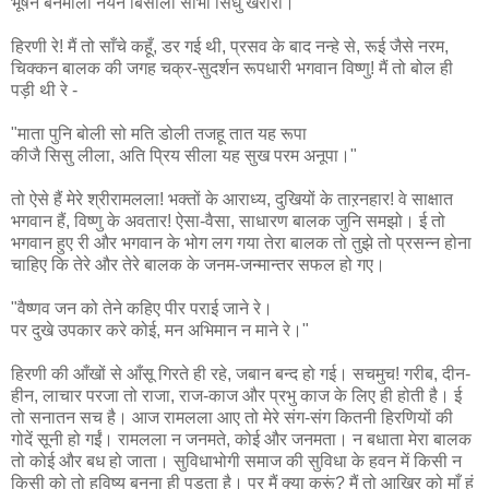
भूषन बनमाला नयन बिसाला सोभा सिंधु खरारी।
हिरणी रे! मैं तो साँचे कहूँ, डर गई थी, प्रसव के बाद नन्हे से, रूई जैसे नरम,
चिक्कन बालक की जगह चक्र-सुदर्शन रूपधारी भगवान विष्णु! मैं तो बोल ही
पड़ी थी रे -
"माता पुनि बोली सो मति डोली तजहू तात यह रूपा
कीजै सिसु लीला, अति प्रिय सीला यह सुख परम अनूपा।"
तो ऐसे हैं मेरे श्रीरामलला! भक्तों के आराध्य, दुखियों के ताऱनहार! वे साक्षात
भगवान हैं, विष्णु के अवतार! ऐसा-वैसा, साधारण बालक जुनि समझो। ई तो
भगवान हुए री और भगवान के भोग लग गया तेरा बालक तो तुझे तो प्रसन्न होना
चाहिए कि तेरे और तेरे बालक के जनम-जन्मान्तर सफल हो गए।
"वैष्णव जन को तेने कहिए पीर पराई जाने रे।
पर दुखे उपकार करे कोई, मन अभिमान न माने रे।"
हिरणी की आँखों से आँसू गिरते ही रहे, जबान बन्द हो गई। सचमुच! गरीब, दीन-
हीन, लाचार परजा तो राजा, राज-काज और प्रभु काज के लिए ही होती है। ई
तो सनातन सच है। आज रामलला आए तो मेरे संग-संग कितनी हिरणियों की
गोदें सूनी हो गईं। रामलला न जनमते, कोई और जनमता। न बधाता मेरा बालक
तो कोई और बध हो जाता। सुविधाभोगी समाज की सुविधा के हवन में किसी न
किसी को तो हविष्य बनना ही पड़ता है। पर मैं क्या करूं? मैं तो आखिर को माँ हूं