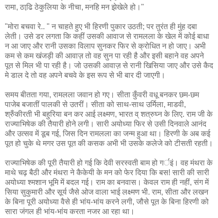
रामा, ठाढि़ ठेकुलिया के नीचा, मनहि मन झेखेले हो।"
"मोरा बचवा रे.. " न चाहते हुए भी हिरणी पुकार उठती; पर तुरंत ही मुंह दबा
लेती। उसे डर लगता कि कहीं उसकी आवाज से रामलला के खेल में कोई बाधा
न आ जाए और रानी उसका विलाप सुनकर फिर से क्रोधित न हो जाए। अभी
कम से कम खंजड़ी की आवाज़ तो वह सुन पा रही है और इसी बहाने वह अपने
पूत से मिल भी पा रही है। जो उसकी आवाज़ से रानी खिसिया जाए और उसे कैद
मे डाल दे तो वह अपने बचवे के इस रूप से भी बार दी जाएगी।
समय बीतता गया, रामलला जवान हो गए। सीता कुँवरी वधू बनकर छम-छम
पाजेब बजातीं पालकी से उतरीं। सीता को साथ-साथ उर्मिला, माडवी,
श्रुँकीरती भी बहुरिया बन कर आई लक्ष्मण, भारत व् शत्रुघ्न के लिए. राम जी के
राज्याभिषेक की तैयारी होने लगी। सारी अयोध्या फिर से उसी दिनवाले आनंद
और उत्सव में डूब गई, जिस दिन रामलला का जन्म हुआ था। हिरणी के अब कई
पूत हो चुके थे मगर उस पूत की कसक अभी भी उसके कलेजे को टीसती रहती।
राज्याभिषेक की पूरी तैयारी हो गई कि देवी सरस्वती बाम हो गर्इं। वह मंथरा के
माथे चढ़ बैठी और मंथरा ने कैकेयी के मन को फेर दिया कि बस! सारी की सारी
अयोध्या श्मशान भूमि में बदल गई। राम का बनवास। केवल राम ही नहीं, संग में
सिया सुकुमारी और सूर्य जैसे ओज वाला भाई लक्ष्मण भी. राम, सीता और लखन
के बिना पूरी अयोध्या वैसे ही भांय-भांय करने लगी, जौसे पूत के बिना हिरणी को
सारा जंगल ही भांय-भांय करता नजर आ रहा था।