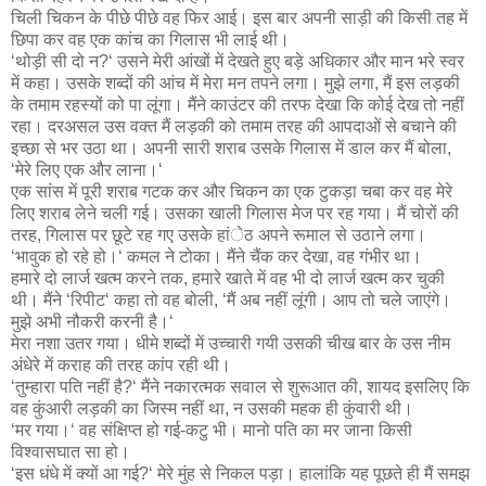
चिली चिकन के पीछे पीछे वह फिर आई। इस बार अपनी साड़ी की किसी तह में
छिपा कर वह एक कांच का गिलास भी लाई थी।
‘थोड़ी सी दो न?‘ उसने मेरी आंखों में देखते हुए बड़े अधिकार और मान भरे स्वर
में कहा। उसके शब्दों की आंच में मेरा मन तपने लगा। मुझे लगा, मैं इस लड़की
के तमाम रहस्यों को पा लूंगा। मैंने काउंटर की तरफ देखा कि कोई देख तो नहीं
रहा। दरअसल उस वक्त मैं लड़की को तमाम तरह की आपदाओं से बचाने की
इच्छा से भर उठा था। अपनी सारी शराब उसके गिलास में डाल कर मैं बोला,
‘मेरे लिए एक और लाना।‘
एक सांस में पूरी शराब गटक कर और चिकन का एक टुकड़ा चबा कर वह मेरे
लिए शराब लेने चली गई। उसका खाली गिलास मेज पर रह गया। मैं चोरों की
तरह, गिलास पर छूटे रह गए उसके हांेठ अपने रूमाल से उठाने लगा।
‘भावुक हो रहे हो।‘ कमल ने टोका। मैंने चैंक कर देखा, वह गंभीर था।
हमारे दो लार्ज खत्म करने तक, हमारे खाते में वह भी दो लार्ज खत्म कर चुकी
थी। मैंने ‘रिपीट‘ कहा तो वह बोली, ‘मैं अब नहीं लूंगी। आप तो चले जाएंगे।
मुझे अभी नौकरी करनी है।‘
मेरा नशा उतर गया। धीमे शब्दों में उच्चारी गयी उसकी चीख बार के उस नीम
अंधेरे में कराह की तरह कांप रही थी।
‘तुम्हारा पति नहीं है?‘ मैंने नकारत्मक सवाल से शुरूआत की, शायद इसलिए कि
वह कुंआरी लड़की का जिस्म नहीं था, न उसकी महक ही कुंवारी थी।
‘मर गया।‘ वह संक्षिप्त हो गई-कटु भी। मानो पति का मर जाना किसी
विश्वासघात सा हो।
‘इस धंधे में क्यों आ गई?‘ मेरे मुंह से निकल पड़ा। हालांकि यह पूछते ही मैं समझ