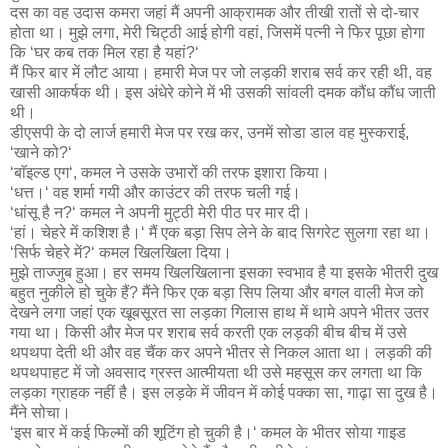
दस का वह उदास कमरा जहां मैं अपनी आक्रामक और तीखी रातों से दो-चार
होता था। मुझे लगा, मेरी चिट्ठी आई होगी वहां, जिसमें पत्नी ने फिर पूछा होगा
कि ‘घर कब तक मिल रहा है यहां?‘
मैं फिर बार में लौट आया। हमारी मेज पर जो लड़की शराब सर्व कर रही थी, वह
खासी आकर्षक थी। इस अंधेरे कोने में भी उसकी सांवली दमक कौंध कौंध जाती
थी।
डीएसपी के दो लार्ज हमारी मेज पर रख कर, उनमें सोडा डाल वह मुस्कराई,
‘खाने को?‘
‘बाॅइल्ड एग‘, कमल ने उसके उभारों की तरफ इशारा किया।
‘धत्त।‘ वह शर्मा गयी और काउंटर की तरफ चली गई।
‘धांसू है न?‘ कमल ने अपनी मुट्ठी मेरी पीठ पर मार दी।
‘हां। चेहरे में कशिश है।‘ मैं एक बड़ा सिप लेने के बाद सिगरेट सुलगा रहा था।
‘सिर्फ चेहरे में?‘ कमल खिलखिला दिया।
मुझे ताज्जुब हुआ। हर समय खिलखिलाना इसका स्वभाव है या इसके भीतरी दुख
बहुत नुकीले हो चुके हैं? मैंने फिर एक बड़ा सिप लिया और बगल वाली मेज को
देखने लगा जहां एक खूबसूरत सा लड़का गिलास हाथ में थामे अपने भीतर उतर
गया था। किसी और मेज पर शराब सर्व करती एक लड़की बीच बीच में उसे
थपथपा देती थी और वह चैंक कर अपने भीतर से निकल आता था। लड़की की
थपथपाहट में जो अवसाद ग्रस्त आत्मीयता थी उसे महसूस कर लगता था कि
लड़का ग्राहक नहीं है। इस लड़के में जीवन में कोई पक्का सा, गाढ़ा सा दुख है।
मैंने सोचा।
‘इस बार में कई फिल्मों की शूटिंग हो चुकी है।‘ कमल के भीतर सोया गाइड