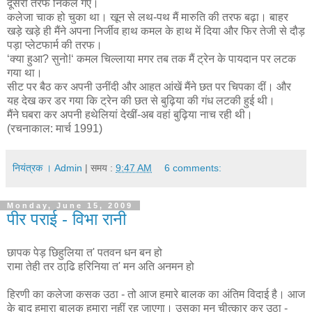
दूसरी तरफ निकल गए।
कलेजा चाक हो चुका था। खून से लथ-पथ मैं मारुति की तरफ बढ़ा। बाहर
खड़े खड़े ही मैंने अपना निर्जीव हाथ कमल के हाथ में दिया और फिर तेजी से दौड़
पड़ा प्लेटफार्म की तरफ।
‘क्या हुआ? सुनो!‘ कमल चिल्लाया मगर तब तक मैं ट्रेन के पायदान पर लटक
गया था।
सीट पर बैठ कर अपनी उनींदी और आहत आंखें मैंने छत पर चिपका दीं। और
यह देख कर डर गया कि ट्रेन की छत से बुढ़िया की गंध लटकी हुई थी।
मैंने घबरा कर अपनी हथेलियां देखीं-अब वहां बुढ़िया नाच रही थी।
(रचनाकाल: मार्च 1991)
नियंत्रक । Admin
| समय :
9:47 AM
6 comments:
Monday, June 15, 2009
पीर पराई - विभा रानी
छापक पेड़ छिहुलिया त' पतवन धन बन हो
रामा तेही तर ठाढि़ हरिनिया त' मन अति अनमन हो
हिरणी का कलेजा कसक उठा - तो आज हमारे बालक का अंतिम विदाई है। आज
के बाद हमारा बालक हमारा नहीं रह जाएगा। उसका मन चीत्कार कर उठा -