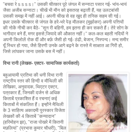
"बचवा रे s s s s।" उसकी चीत्कार पूरे जंगल में सन्नाटा पसार गई- भांय-भायं
जैसा अजीब सन्नाटा। चीखें भी मौन को इसतरह बढ़ाती हैं, यह उलटबांसी
उसकी समझ में नहीं आई। अपनी चीख से वह खुद ही तनिक सहम सी गई।
इधर उसके चीत्कार से जंगल के हरे-भरे पेड़ मौलकर (मुर्झाकर) अपनी पत्तियों
की नोकें नीची कर बैठे- "सुन री बहिनी, हम इतना ही कर सकते हैं। तेरे सोग के
भागीदार बने हैं, मगर इससे जि़यादे की औकात नहीं।" कल-कल बहती नदियों ने
अपनी किलोलें रोक दीं और बर्फ़ जैसी हो गई- ठंढी, बेजान, निस्पन्द। मन्द समीर
यूँ स्थिर हो गया, जैसे हिरणी उनके आगे बढ़ने के रास्ते में साक्षात आ गिरी हो,
जिसे लांघकर जाना उसके बस में नहीं।
विभा रानी (लेखक- एक्टर- सामाजिक कार्यकर्ता)
बहुआयामी प्रतिभा की धनी विभा रानी
राष्ट्रीय स्तर की हिन्दी व मौथिली की
लेखिका, अनुवादक, थिएटर एक्टर,
पत्रकार हैं, जिनकी दर्जन से अधिक
किताबें प्रकाशित हैं व रचनाएं कई
किताबों में संकलित हैं। इन्होंने मैथिली
के 3 साहित्य अकादमी पुरस्कार विजेता
लेखकों की 4 किताबें "कन्यादान"
(हरिमोहन झा), "राजा पोखरे में कितनी
मछलियां" (प्रभास कुमार चौधरी), "बिल