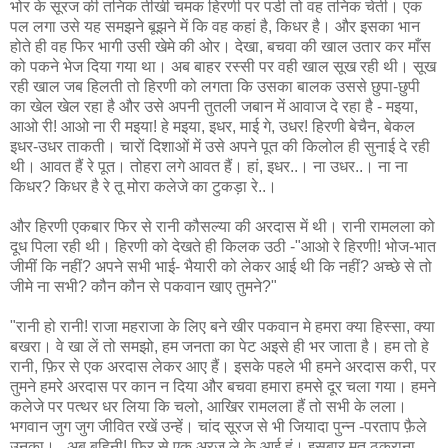
भोर के सूरज की तनिक तीखी चमक हिरणी पर पडी तो वह तनिक चेती। एक
पल लगा उसे यह समझने बूझने में कि वह कहां है, किधर है। और इसका भान
होते ही वह फिर भागी उसी खेमे की ओर। देखा, बचवा की खाल उतार कर माँस
को पकने भेज दिया गया था। अब बाहर रस्सी पर वही खाल सूख रही थी। सूख
रही खाल जब हिलती तो हिरणी को लगता कि उसका बालक उससे छुपा-छुपी
का खेल खेल रहा है और उसे अपनी तुतली जबान में आवाज दे रहा है - मइया,
आओ री! आओ ना री मइया! हे मइया, इधर, माई गे, उधर! हिरणी बेचैन, बेकल
इधर-उधर ताकती। चारों दिशाओं में उसे अपने पूत की किलोल ही सुनाई दे रही
थी। आवत हैं रे पूत। तोहरा लगे आवत हैं। हां, इधर..। ना उधर..। ना ना
किधर? किधर है रे तू मोरा कलेजे का टुकड़ा रे..।
और हिरणी एकबार फिर से रानी कौसल्या की अरदास में थी। रानी रामलला को
दूध पिला रही थी। हिरणी को देखते ही किलक उठी -"आओ रे हिरणी! भोज-भात
जीमीं कि नहीं? अपने सभी भाई- भैयारी को लेकर आई थी कि नहीं? अच्छे से तो
जीमे ना सभी? कौन कौन से पकवान खाए तुमने?"
"रानी हो रानी! राजा महराजा के लिए बने खीर पकवान मे हमरा क्या हिस्सा, क्या
बखरा। वे खा लें तो समझो, हम जनता का पेट अइसे ही भर जाता है। हम तो हे
रानी, फ़िर से एक अरदास लेकर आए हैं। इसके पहले भी हमने अरदास करी, पर
तुमने हमरे अरदास पर कान न दिया और बचवा हमारा हमसे दूर चला गया। हमने
कलेजे पर पत्थर धर लिया कि चलो, आखिर रामलला हैं तो सभी के लला।
भगवान जुग जुग जीवित रखें उन्हें। चांद सूरज से भी जियादा पुन्न -परताप फ़ैले
उनका। ..अब बहिनी! फिर से एक अरज ले के आई हूं। इसबार मत ठुकराना