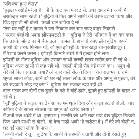
‘पति क्या हुआ तेरा?‘
‘बुड्ढा परसोईं मरेला है। पी के कट गया फास्ट से, उधर दादर में। अब्बी मैं
उसकेइच साथ रहती।‘ बुढ़िया ने फिर अपने साथी की तरफ इशारा किया और
पिंड छुड़ाती सी बोली, ‘अब्बी चार रुपिया दे न! ‘
‘तेरा घर नहीं है?‘ कमल ने पर्स निकाल कर चार रुपए बाहर निकाले।
‘अख्खा बंबई तो अपना झोंपड़पट्टी है।‘ बुढ़िया ने ऐसे अभिमान में भर कर कहा
कि उसके जीवट पर मैं चैंक उठा। कमल के हाथ से रुपए छीन बुढ़िया अपने
साथी की तरफ फिसल गई, जो एक झोंपड़ी के पास खड़ा था-प्रतीक्षातुर।
मैं पेशाब करने उतरा। झोंपड़ी किनारे अंधेरे में मैं हल्का होने लगा।
झोंपड़ी के भीतर बुढ़िया और उसका साथी कच्ची शराब खरीद कर पी रहे थे।
बुढ़िया अपने साथी से कह रही थी, ‘खाली पीली रौब नईं मारने का। अपुन भी
तेरे को पिला सकता, क्या? ओ कार वाले सेठ ने दिया। रात रात भर कार में
घूमता साला लोक, रहने को घर नईं साला लोक के पास और अपनु से पूछता, तेरे
को सड़क पे छोड़ गए क्या?‘ बुढ़िया मेरा मजाक उड़ा रही थी।
दारू गटक कर दोनों एक दूसरे के गले में बांहें डाले, झूमते हुए झोंपड़ी के बाहर आ
रहे थे।
‘थू!‘ बुढ़िया ने सड़क पर ढेर सा बलगम थूक दिया और कड़वाहट से बोली, ‘चार
रुपिया दे के साला सोचता कि अपुन को खरीद लिया।‘
मैं अभी तक अंधेरे में था, हतप्रभ। मारुति को अभी तक खड़े देख बुढ़िया ठिठकी
फिर अपने साथी से बोली, ‘वो देख गाड़ी अब्बी भी खड़ेला है। मैं तेरे को बोली न,
घर नईं साला लोक के पास।‘
‘सच्ची बोली रे तू।‘ बुढ़िया के साथी ने सहमति जतायी और दोनों हंसते हुए