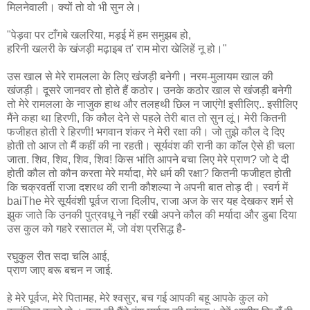
मिलनेवाली। क्यों तो वो भी सुन ले।
"पेड़वा पर टाँगबे खलरिया, मड़ई में हम समुझब हो,
हरिनी खलरी के खंजड़ी मढ़ाइब त' राम मोरा खेलिहें नू हो।"
उस खाल से मेरे रामलला के लिए खंजड़ी बनेगी। नरम-मुलायम खाल की
खंजड़ी। दूसरे जानवर तो होते हैं कठोर। उनके कठोर खाल से खंजड़ी बनेगी
तो मेरे रामलला के नाजुक हाथ और तलहथी छिल न जाएंगे! इसीलिए.. इसीलिए
मैंने कहा था हिरणी, कि कौल देने से पहले तेरी बात तो सुन लूं। मेरी कितनी
फजीहत होती रे हिरणी! भगवान शंकर ने मेरी रक्षा की। जो तुझे कौल दे दिए
होती तो आज तो मैं कहीं की ना रहती। सूर्यवंश की रानी का कॉल ऐसे ही चला
जाता. शिव, शिव, शिव, शिव! किस भांति आपने बचा लिए मेरे प्राण? जो दे दी
होती कौल तो कौन करता मेरे मर्यादा, मेरे धर्म की रक्षा? कितनी फजीहत होती
कि चक्रवर्ती राजा दशरथ की रानी कौशल्या ने अपनी बात तोड़ दी। स्वर्ग में
baiThe मेरे सूर्यवंशी पूर्वज राजा दिलीप, राजा अज के सर यह देखकर शर्म से
झुक जाते कि उनकी पुत्रवधू ने नहीं रखी अपने कौल की मर्यादा और डुबा दिया
उस कुल को गहरे रसातल में, जो वंश प्रसिद्ध है-
रघुकुल रीत सदा चलि आई,
प्राण जाए बरू बचन न जाई.
हे मेरे पूर्वज, मेरे पितामह, मेरे श्वसुर, बच गई आपकी बहू आपके कुल को