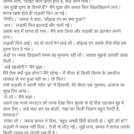
जागने लगा, ‘फाइट सीन ऊपर होते हैं, सैड सीन नीचे।‘
‘हम दुखी दृश्य के हिस्से हैं?‘ मैंने पूछा और कमल फिर खिलखिलाने लगा।
शराब खत्म होते ही लड़की फिर आ गई।
‘रिपीट।‘ कमल ने कहा, ‘बॉइल्ड एग का क्या हुआ?‘
‘धत्त।‘ लड़की फिर इठलाई और चली गई।
उसके बाद मैं ध्वस्त हो गया। मैंने कश लिया और लड़की का इंतजार करने
लगा।
लड़की फिर आई। वह दो लार्ज पैग लाई थी। बॉइल्ड एग उसके पीछे-पीछे एक
पुरुष वेटर दे गया।
अंडों पर नमक छिड़कते समय वह मुस्करा रही थी। सहसा मुझसे उसकी आंख
मिली।
‘अंडे खाओगी?‘ मैंने पूछा।
मैंनेे ऐसा क्यों पूछा होगा? मैंने सोचा। मैं भीतर से किसी किस्म के अश्लील
उत्साह से भरा हुआ नहीं था। तो फिर?
तभी लड़की ने अपनी गर्दन ‘हां‘ में हिलायी, मेरे भीतर एक गुमनाम, अजाना सा
सुख तिर आया।
‘ले लो।‘ मैंने कहा।
उसने एक नजर काउंटर की तरफ देखा फिर चुपके से दो पीस उठाकर मुंह में
डाल लिए। अंडे चबा कर वह बोली, ‘यहां का चिली चिकन बहुत टेस्टी है,
मंगवाऊ?‘
‘मंगवा लो।‘ जवाब कमल ने दिया, ‘बहुत अच्छी हिंदी बोलती हो। यूपी की हो?‘
लड़की ने जवाब नहीं दिया। तेजी से लौट गई। मुझे लगा, कमल ने शायद उसके
किसी रहस्य पर उंगली रख दी है।