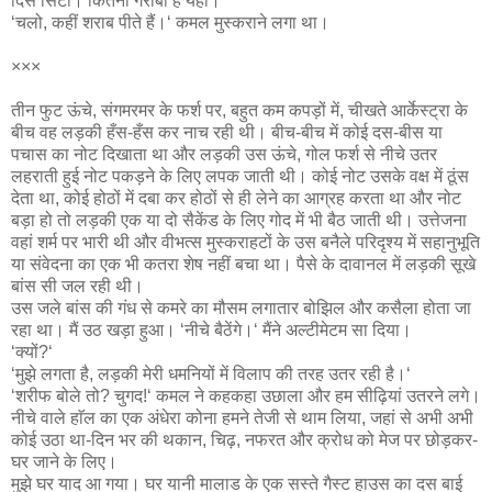
दिस सिटी। कितनी गरीबी है यहां।‘
‘चलो, कहीं शराब पीते हैं।‘ कमल मुस्कराने लगा था।
×××
तीन फुट ऊंचे, संगमरमर के फर्श पर, बहुत कम कपड़ों में, चीखते आर्केस्ट्रा के
बीच वह लड़की हँस-हँस कर नाच रही थी। बीच-बीच में कोई दस-बीस या
पचास का नोट दिखाता था और लड़की उस ऊंचे, गोल फर्श से नीचे उतर
लहराती हुई नोट पकड़ने के लिए लपक जाती थी। कोई नोट उसके वक्ष में ठूंस
देता था, कोई होठों में दबा कर होठों से ही लेने का आग्रह करता था और नोट
बड़ा हो तो लड़की एक या दो सैकेंड के लिए गोद में भी बैठ जाती थी। उत्तेजना
वहां शर्म पर भारी थी और वीभत्स मुस्कराहटों के उस बनैले परिदृश्य में सहानुभूति
या संवेदना का एक भी कतरा शेष नहीं बचा था। पैसे के दावानल में लड़की सूखे
बांस सी जल रही थी।
उस जले बांस की गंध से कमरे का मौसम लगातार बोझिल और कसैला होता जा
रहा था। मैं उठ खड़ा हुआ। ‘नीचे बैठेंगे।‘ मैंने अल्टीमेटम सा दिया।
‘क्यों?‘
‘मुझे लगता है, लड़की मेरी धमनियों में विलाप की तरह उतर रही है।‘
‘शरीफ बोले तो? चुगद!‘ कमल ने कहकहा उछाला और हम सीढ़ियां उतरने लगे।
नीचे वाले हाॅल का एक अंधेरा कोना हमने तेजी से थाम लिया, जहां से अभी अभी
कोई उठा था-दिन भर की थकान, चिढ़, नफरत और क्रोध को मेज पर छोड़कर-
घर जाने के लिए।
मुझे घर याद आ गया। घर यानी मालाड के एक सस्ते गैस्ट हाउस का दस बाई