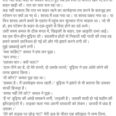
पता नहीं कहां कहां के चक्कर काटते हुए जब हम रुके तो मारुति खार स्टेशन के
बाहर खड़ी थी। रात का सवा बज रहा था।
कह नहीं सकता कि रात भर बाहर रहने का कार्यक्रम तय करने के बावजूद हम
स्टेशन पर क्यों आ गए थे। शायद मैं थक गया था। या शायद घबरा गया था। या
फिर शायद अपने कमरे के एकांत में पहुंच कर चुपचाप रोना चाहता था। जो भी
हो, हम स्टेशन के बाहर थे-एक-दूसरे से विदा होने का दर्द थामे।
उसी समय कमल के ठीक बगल में, खिड़की के बाहर, एक आकृति उभर आई।
वह एक दीन-हीन बुढ़िया थी। बदतमीज होंठों से निकली भद्दी गाली की तरह वह
हमारे सामने उपस्थित हो गई थी और गंदे इशारे करने लगी थी।
मुझे उबकाई आने लगी।
‘क्या चाहिए?‘ कमल ने हंस कर पूछा।
‘चार रुपए।‘
‘एकदम चार। क्यों भला?‘
‘दारू पीने का है, दो मेरे वास्ते, दो उसके वास्ते,‘ बुढ़िया ने एक अंधेरे कोने की
तरफ इशारा किया।
‘वौ कौन?‘ कमल पूछ रहा था।
‘छक्का है। मैं उसकेइच साथ रहती।‘ बुढ़िया ने इशारे से भी बताया कि उसका
साथी हिजड़ा है।
‘बच्चा नहीं तेरे को?‘ कमल ने पूछा।
‘हैं न!‘ बुढ़िया की आंखें चमकने लगीं, ‘लड़की है। उसकी शादी हो गई माहीम की
झोंपड़पट्टी में। लड़का चला गया अपनी घरवाली को लेकर। धारावी में धंधा है
उसका।‘
‘तेरे को सड़क पर छोड़ गए?‘ मेरी ऊब के भीतर एक कौतुहल ने जन्म लिया,