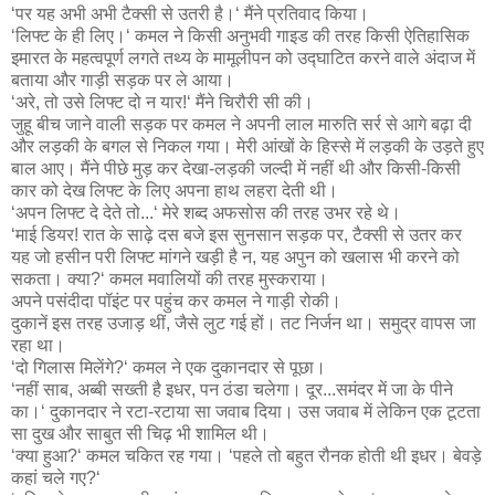
‘पर यह अभी अभी टैक्सी से उतरी है।‘ मैंने प्रतिवाद किया।
‘लिफ्ट के ही लिए।‘ कमल ने किसी अनुभवी गाइड की तरह किसी ऐतिहासिक
इमारत के महत्वपूर्ण लगते तथ्य के मामूलीपन को उद्घाटित करने वाले अंदाज में
बताया और गाड़ी सड़क पर ले आया।
‘अरे, तो उसे लिफ्ट दो न यार!‘ मैंने चिरौरी सी की।
जुहू बीच जाने वाली सड़क पर कमल ने अपनी लाल मारुति सर्र से आगे बढ़ा दी
और लड़की के बगल से निकल गया। मेरी आंखों के हिस्से में लड़की के उड़ते हुए
बाल आए। मैंने पीछे मुड़ कर देखा-लड़की जल्दी में नहीं थी और किसी-किसी
कार को देख लिफ्ट के लिए अपना हाथ लहरा देती थी।
‘अपन लिफ्ट दे देते तो...‘ मेरे शब्द अफसोस की तरह उभर रहे थे।
‘माई डियर! रात के साढ़े दस बजे इस सुनसान सड़क पर, टैक्सी से उतर कर
यह जो हसीन परी लिफ्ट मांगने खड़ी है न, यह अपुन को खलास भी करने को
सकता। क्या?‘ कमल मवालियों की तरह मुस्कराया।
अपने पसंदीदा पॉइंट पर पहुंच कर कमल ने गाड़ी रोकी।
दुकानें इस तरह उजाड़ थीं, जैसे लुट गई हों। तट निर्जन था। समुद्र वापस जा
रहा था।
‘दो गिलास मिलेंगे?‘ कमल ने एक दुकानदार से पूछा।
‘नहीं साब, अब्बी सख्ती है इधर, पन ठंडा चलेगा। दूर...समंदर में जा के पीने
का।‘ दुकानदार ने रटा-रटाया सा जवाब दिया। उस जवाब में लेकिन एक टूटता
सा दुख और साबुत सी चिढ़ भी शामिल थी।
‘क्या हुआ?‘ कमल चकित रह गया। ‘पहले तो बहुत रौनक होती थी इधर। बेवड़े
कहां चले गए?‘