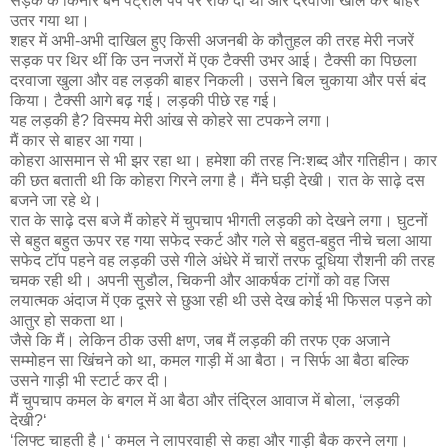
सड़क के किनारे बने पेट्रोल पंप पर रोक दी थी और दरवाजा खोल कर बाहर
उतर गया था।
शहर में अभी-अभी दाखिल हुए किसी अजनबी के कौतुहल की तरह मेरी नजरें
सड़क पर थिर थीं कि उन नजरों में एक टैक्सी उभर आई। टैक्सी का पिछला
दरवाजा खुला और वह लड़की बाहर निकली। उसने बिल चुकाया और पर्स बंद
किया। टैक्सी आगे बढ़ गई। लड़की पीछे रह गई।
यह लड़की है? विस्मय मेरी आंख से कोहरे सा टपकने लगा।
मैं कार से बाहर आ गया।
कोहरा आसमान से भी झर रहा था। हमेशा की तरह निःशब्द और गतिहीन। कार
की छत बताती थी कि कोहरा गिरने लगा है। मैंने घड़ी देखी। रात के साढ़े दस
बजने जा रहे थे।
रात के साढ़े दस बजे मैं कोहरे में चुपचाप भीगती लड़की को देखने लगा। घुटनों
से बहुत बहुत ऊपर रह गया सफेद स्कर्ट और गले से बहुत-बहुत नीचे चला आया
सफेद टॉप पहने वह लड़की उसे गीले अंधेरे में चारों तरफ दूधिया रौशनी की तरह
चमक रही थी। अपनी सुडौल, चिकनी और आकर्षक टांगों को वह जिस
लयात्मक अंदाज में एक दूसरे से छुआ रही थी उसे देख कोई भी फिसल पड़ने को
आतुर हो सकता था।
जैसे कि मैं। लेकिन ठीक उसी क्षण, जब मैं लड़की की तरफ एक अजाने
सम्मोहन सा खिंचने को था, कमल गाड़ी में आ बैठा। न सिर्फ आ बैठा बल्कि
उसने गाड़ी भी स्टार्ट कर दी।
मैं चुपचाप कमल के बगल में आ बैठा और तंद्रिल आवाज में बोला, ‘लड़की
देखी?‘
‘लिफ्ट चाहती है।‘ कमल ने लापरवाही से कहा और गाड़ी बैक करने लगा।