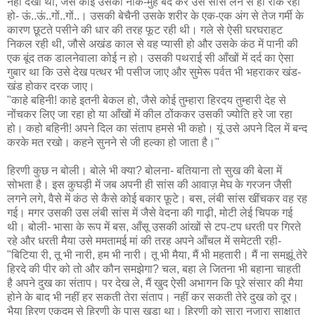
नहीं देखा था, जैसे कोई उसका नाक-मुंह बंद कर उसे सांस लेने से ही रोक रहा
हो- ऊं..ऊं..गों..गों..। उसकी बेचैनी उसके शरीर के एक-एक अंग से तेज गर्मी के
कारण छूटते पसीने की धार की तरह फूट रही थी। गले से ऐसी घरघराहट
निकल रही थी, जौसे अखंड काल से वह प्यासी हो और उसके कंठ में पानी की
एक बूंद तक डालनेवाला कोई न हो। उसकी पथराई सी आँखों में दर्द का ऐसा
गुबार था कि उसे देख पत्थर भी पसीज जाए और सुमेरू पर्वत भी भहराकर खंड-
खंड होकर दरक जाए।
"काहे बहिनी! काहे इतनी बेकल हो, जैसे कोई तुम्हारा हिरदय तुम्हारी देह से
नोंचकर लिए जा रहा हो या आँखों में कील ठोंककर उसकी ज्योति हरे जा रहा
हो। कहो बहिनी! अपने दिल का संताप हमसे भी कहो। यूं उसे अपने दिल में बन्द
करके मत रखो। कहने सुनने से जी हल्का हो जाता है।"
हिरणी कुछ न बोली। बोले भी क्या? बोलना- बतियाना तो सुख की बेला में
सोभता है। इस कुघड़ी में जब अपनी ही सांस की आवाज़ मेघ के गरजन जैसी
लगने लगे, वैसे में कंठ से कैसे कोई बकार फ़ूटे। बस, लंबी सांस खींचकर वह रह
गई। मगर उसकी उस लंबी सांस में जैसे वेदना की गाढ़ी, मोटी लेई चिपक गई
थी। बोली- भासा के रूप में बस, आँसू उसकी आंखों से टप-टप धरती पर गिरते
रहे और धरती मैया उसे ममतामई मां की तरह अपने आँचल में समेटती रही-
"बिटिया री, तू भी नारी, हम भी नारी। तू भी मैया, मैं भी महतारी। मैं ना समझूं तेरे
हिरदे की पीर को तो और कौन समझेगा? चल, बहा ले जितना भी बहाना चाहती
है अपने दुख का संताप। पर देख ले, मैं खुद ऐसी अभागन कि पूरे संसार की मैया
होने के बाद भी नहीं हर सकती तेरा संताप। नहीं कर सकती तेरे दुख को दूर।
भैया हिरण एकदम से हिरणी के पास खड़ा था। हिरणी को सारा नज़ारा साक्षात