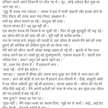
परिवार अपने अपने ठिकानों पर लौट गए थे। दूर...कोई अकेला बैठा दुख सा
जाग रहा था।
‘जुहू भी उजड़ गया स्साला।‘ कमल ने हवा में गाली उछाली और हल्का होने के
लिए दीवार की तरफ चला गया-निपट अंधकार में।
तभी वह औरत सामने आ गई। बददुआ की तरह।
‘लेटना मांगता है?‘ वह पूछ रही थी।
एक क्वार्टर शराब मेरे जिस्म में जा चुकी थी। फिर भी मुझे झुरझुरी सी चढ़ गई।
वह औरत मेरी मां की उम्र की थी। पूरी नहीं तो करीब-करीब।
रात के ग्यारह बजे, समुद्र की गवाही में, उस औरत के सामने मैंने शर्म की तरह
छुपने की कोशिश की लेकिन तुरंत ही धर लिया गया।
मेरी शर्म को औरत अपनी उपेक्षा समझ आहत हो गई थी। झटके से मेरा हाथ
पकड़ अपने वक्ष पर रखते हुए वह फुसफुसायी, ‘एकदम कड़क है। खाली दस
रुपिया देना। क्या? अपुन को खाना खाने का।‘
‘वो...उधर मेरा दोस्त है।‘ मैं हकलाने लगा।
‘वांदा नईं। दोनों ईच चलेगा।‘
‘शटअप।‘ सहसा मैं चीखा और अपना हाथ छुड़ा कर तेजी से भागा-कार की
तरफ। कार की बॉडी से लग कर मैं हांफने लगा-रौशनी में। पीछे, समुद्री अंधेरे
में वह औरत अकेली छूट गई थी-हतप्रभ। शायद आहत भी। औरत की गंध मेरे
पीछे-पीछे आई थी। मैंने अपनी हथेली को नाक के पास ला कर सूंघा-उस औरत
की गंध हथेली में बस गई थी।
‘क्या हुआ?‘ कमल आ गया था।
‘कुछ नहीं।‘ मैंने थका-थका सा जवाब दिया, ‘मुझे घर ले चलो। आई...आई हेट