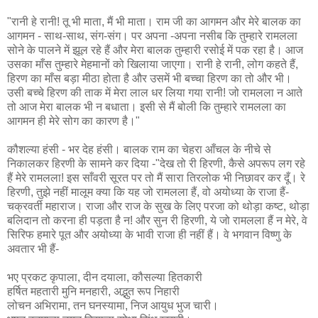
"रानी हे रानी! तू भी माता, मैं भी माता। राम जी का आगमन और मेरे बालक का
आगमन - साथ-साथ, संग-संग। पर अपना -अपना नसीब कि तुम्हारे रामलला
सोने के पालने में झूल रहे हैं और मेरा बालक तुम्हारी रसोई में पक रहा है। आज
उसका माँस तुम्हारे मेहमानों को खिलाया जाएगा। रानी हे रानी, लोग कहते हैं,
हिरण का माँस बड़ा मीठा होता है और उसमें भी बच्चा हिरण का तो और भी।
उसी बच्चे हिरण की ताक में मेरा लाल धर लिया गया रानी! जो रामलला न आते
तो आज मेरा बालक भी न बधाता। इसी से मैं बोली कि तुम्हारे रामलला का
आगमन ही मेरे सोग का कारण है।"
कौशल्या हंसी - भर देह हंसी। बालक राम का चेहरा आँचल के नीचे से
निकालकर हिरणी के सामने कर दिया -"देख तो री हिरणी, कैसे अपरूप लग रहे
हैं मेरे रामलला! इस साँवरी सूरत पर तो मैं सारा तिरलोक भी निछावर कर दूँ। रे
हिरणी, तुझे नहीं मालूम क्या कि यह जो रामलला हैं, वो अयोध्या के राजा हैं-
चक्रवर्ती महाराज। राजा और राज के सुख के लिए परजा को थोड़ा कष्ट, थोड़ा
बलिदान तो करना ही पड़ता है न! और सुन री हिरणी, ये जो रामलला हैं न मेरे, वे
सिरिफ हमारे पूत और अयोध्या के भावी राजा ही नहीं हैं। वे भगवान विष्णु के
अवतार भी हैं-
भए प्रकट कृपाला, दीन दयाला, कौसल्या हितकारी
हर्षित महतारी मुनि मनहारी, अद्भुत रूप निहारी
लोचन अभिरामा, तन घनस्यामा, निज आयुध भुज चारी।