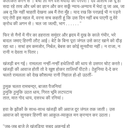
कलंकित करने से । बचा ली मैंने वंश मर्यादा की परंपरा। देवें आशीष कि यूँ ही
सदा रहे तत्व और धर्म का ज्ञान और कर सकूँ न्याय-अन्याय में भेद! तू जा अब, जा
अब तू कि नहीं चाहती देखना अब मैं तेरा मुँह। याद रख कि परछाई भी न पड़ने
पाए तेरी इस महल में, वरना सच कहती हूं कि उस दिन नहीं बच पाएगी तू मेरे
क्रोध की अगन से। चल जा जल्दी, भाग . . . . . . "
फिर से नैनों में नीर का हहराता समुंदर और हृदय में दुख के काले गंभीर, भरे
बादल जमाए हिरणी लौट आई। बेटे के बिना पूरा जंगल उसे काट खाने को दौड़
रहा था। सच! हम कमजोर, निर्बल, बेबस का कोई सुनवौया नहीं। न राजा, न
रानी न देवता न पितर।
खंजड़ी बन गई। रामलला नन्हीं-नन्हीं हथेलियों की थाप से उसपर चोट करते।
खंजड़ी की आवाज होती तो वे खुश होकर तालियाँ पीटते। ठेहुनिया दे-दे कर
चलते रामलला को देख कौशल्या रानी निहाल हो-हो उठतीं-
ठुमुक चलत रामचन्द्र, बाजत पैजनियां
ठुमुकि ठुमुकि उठत धाय, गिरत भूमि लटपटाय
तात, मात गोद धाय, दसरथ की रनियां।
हवा के झोंकों के साथ-साथ खंजड़ी की अवाज दूर जंगल तक जाती। उस
आवाज को सुनकर हिरणी का आकुल-व्याकुल मन क्रन्दन कर उठता।
"जब-जब बाजे ले खंजडि़या सबद अकनई हो