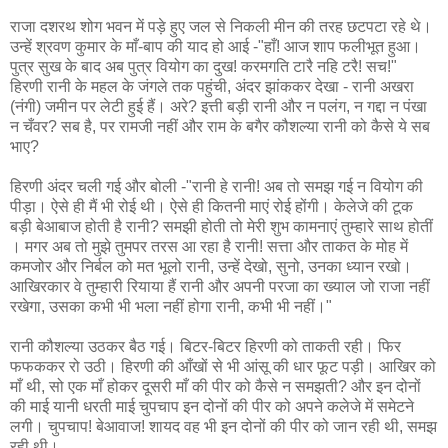
राजा दशरथ शोग भवन में पड़े हुए जल से निकली मीन की तरह छटपटा रहे थे।
उन्हें श्रवण कुमार के माँ-बाप की याद हो आई -"हाँ! आज शाप फलीभूत हुआ।
पुत्र सुख के बाद अब पुत्र वियोग का दुख! करमगति टारै नहि टरै! सच!"
हिरणी रानी के महल के जंगले तक पहुंची, अंदर झांककर देखा - रानी अखरा
(नंगी) जमीन पर लेटी हुई हैं। अरे? इत्ती बड़ी रानी और न पलंग, न गद्दा न पंखा
न चँवर? सब है, पर रामजी नहीं और राम के बगैर कौशल्या रानी को कैसे ये सब
भाए?
हिरणी अंदर चली गई और बोली -"रानी हे रानी! अब तो समझ गई न वियोग की
पीड़ा। ऐसे ही मैं भी रोई थी। ऐसे ही कितनी माएं रोई होंगी। केलेजे की टूक
बड़ी बेआबाज होती है रानी? समझी होती तो मेरी शुभ कामनाएं तुम्हारे साथ होतीं
। मगर अब तो मुझे तुमपर तरस आ रहा है रानी! सत्ता और ताकत के मोह में
कमजोर और निर्बल को मत भूलो रानी, उन्हें देखो, सुनो, उनका ध्यान रखो।
आखिरकार वे तुम्हारी रियाया हैं रानी और अपनी परजा का ख्याल जो राजा नहीं
रखेगा, उसका कभी भी भला नहीं होगा रानी, कभी भी नहीं।"
रानी कौशल्या उठकर बैठ गई। बिटर-बिटर हिरणी को ताकती रही। फिर
फफककर रो उठी। हिरणी की आँखों से भी आंसू की धार फूट पड़ी। आखिर को
माँ थी, सो एक माँ होकर दूसरी माँ की पीर को कैसे न समझती? और इन दोनों
की माई यानी धरती माई चुपचाप इन दोनों की पीर को अपने कलेजे में समेटने
लगी। चुपचाप! बेआवाज! शायद वह भी इन दोनों की पीर को जान रही थी, समझ
रही थी।