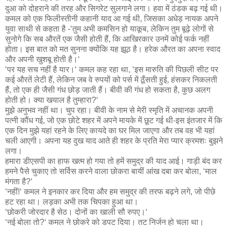
दुआ को दोहराने की तरह और सिगरेट सुलगाने लगा। हवा में ठंडक बढ़ गई थी।
कमल को एक फिलीस्तीनी कहानी याद आ गई थी, जिसका अधेड़ नायक अपने
युवा साथी से कहता है -‘तुम अभी कमसिन हो याकूब, लेकिन तुम बूढ़े लोगों से
सुनोगे कि सब औरतें एक जैसी होती हैं, कि आखिरकार उनमें कोई फर्क नहीं
होता। इस बात को मत सुनना क्योंकि यह झूठ है। हरेक औरत का अपना स्वाद
और अपनी खुशबू होती है।‘
‘पर यह सच नहीं है यार।‘ कमल कह रहा था, ‘इस मारुति की पिछली सीट पर
कई औरतें लेटी हैं, लेकिन जब वे रुपयों को पर्स में ठूँसती हुई, हंसकर निकलती
हैं, तो एक ही जैसी गंध छोड़ जाती हैं। बीवी की गंध हो सकता है, कुछ अलग
होती हो। क्या खयाल है तुम्हारा?‘
मुझे अनुभव नहीं था। चुप रहा। बीवी के नाम से मेरी स्मृति में अचानक अपनी
पत्नी कौंध गई, जो एक छोटे शहर में अपने मायके में छूट गई थी-इस इंतजार में कि
एक दिन मुझे यहां रहने के लिए कायदे का घर मिल जाएगा और तब वह भी यहां
चली आएगी। अपना यह दुख याद आते ही शहर के प्रति मेरा प्यार क्रमशः बुझने
लगा।
हमारा डीएसपी का हाफ खत्म हो गया तो हमें समुद्र की याद आई। गाड़ी बंद कर
हमने पैसे चुकाए तो सर्विस करने वाला छोकरा बायीं आंख दबा कर बोला, ‘माल
मंगता है?‘
‘नहीं!‘ कमल ने इनकार कर दिया और हम समुद्र की तरफ बढ़ने लगे, जो पीछे
हट रहा था। लड़का अभी तक चिपका हुआ था।
‘छोकरी जोरदार है सेठ। दोनों का खाली सौ रुपए।‘
‘नई बोला तो?‘ कमल ने छोकरे को डपट दिया। तट निर्जन हो चला था।