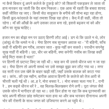
न! कैसे बिसार दूं अपने कलेजे के टुकड़े को? जो शिकारी पकड़कर ले जाता तो
हाय मारकर रह जाती कि दैव बाम निकला। एक आस भी रहती कि बचवा शायद
कहीं जीवित रह जाए। किसी सेठ साहूकार के बगीचे की शोभा बढ़ा रहा होगा,
किसी कूद-फांदवाले के यहां तमाशा दिखा रहा होगा। कैद में ही सही, जीता तो
रहेगा। माँ की आँखों के आगे उसका लाल बना रहे, इससे बढ़कर मां को और
कौन सा सुख चाहिए।
हजार मन का बोझा मन पर उठाए हिरणी लौट आई। डग थे कि उठते न थे, लोर
(आंसू) थे कि थमते न थे। भैया हिरण सब सुनकर अवाक था - "री बहिनी, साँच
कही री बहिनी! हम गरीब, लाचार जात - कुछ नहीं कर सकते। पराधीन सपनेहु
सुख नाहीं री बहिनी। उठ, धीर धर बहिनी, क्या करेगी! नसीब का लिखा कहीं
कोई मिटा सका है भला!"
पर हिरणी तो छटपट किए जा रही थी। चाह कर भी उससे धीरज धरा न जा रहा
था। भैया हिरण तो अपनी समर्थ भर उसे समझा बुझा कर लौट गया था। मगर
वह सारी रात उस खेमे के बाहर खड़ी रही, जहाँ उसके बालक को काटा गया
था। कांय.. की एक महीन, बारीक आवाज हिरणी के कलेजे को तेज आरी से
चीरती चली गई थी। आ..ह रे, मोरा बचवा रे..। मोरा बचवा चला गया रे .. रानी
रे .. हम कइसे धीरज धरें रे .. वह बिलख-बिलखकर रोने लगी। पूरा जंगल जैसे
उसके सोग में भागीदार हो रहा था। उसे फ़िर होश ना रहा कि कब पूरनमासी का
चांद अपनी शीतल छांह समेटकर चला हया था और कब भास्कर दीनानाथ अपनी
भोर की रोशनी के साथ जगत को उजियागर करने आ पहुंवे थे।