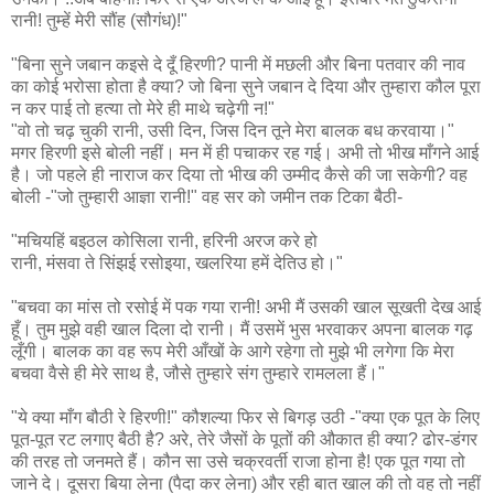
रानी! तुम्हें मेरी सौंह (सौगंध)!"
"बिना सुने जबान कइसे दे दूँ हिरणी? पानी में मछली और बिना पतवार की नाव
का कोई भरोसा होता है क्या? जो बिना सुने जबान दे दिया और तुम्हारा कौल पूरा
न कर पाई तो हत्या तो मेरे ही माथे चढ़ेगी न!"
"वो तो चढ़ चुकी रानी, उसी दिन, जिस दिन तूने मेरा बालक बध करवाया।"
मगर हिरणी इसे बोली नहीं। मन में ही पचाकर रह गई। अभी तो भीख माँगने आई
है। जो पहले ही नाराज कर दिया तो भीख की उम्मीद कैसे की जा सकेगी? वह
बोली -"जो तुम्हारी आज्ञा रानी!" वह सर को जमीन तक टिका बैठी-
"मचियहिं बइठल कोसिला रानी, हरिनी अरज करे हो
रानी, मंसवा ते सिंझई रसोइया, खलरिया हमें देतिउ हो।"
"बचवा का मांस तो रसोई में पक गया रानी! अभी मैं उसकी खाल सूखती देख आई
हूँ। तुम मुझे वही खाल दिला दो रानी। मैं उसमें भुस भरवाकर अपना बालक गढ़
लूँगी। बालक का वह रूप मेरी आँखों के आगे रहेगा तो मुझे भी लगेगा कि मेरा
बचवा वैसे ही मेरे साथ है, जौसे तुम्हारे संग तुम्हारे रामलला हैं।"
"ये क्या माँग बौठी रे हिरणी!" कौशल्या फिर से बिगड़ उठी -"क्या एक पूत के लिए
पूत-पूत रट लगाए बैठी है? अरे, तेरे जैसों के पूतों की औकात ही क्या? ढोर-डंगर
की तरह तो जनमते हैं। कौन सा उसे चक्रवर्ती राजा होना है! एक पूत गया तो
जाने दे। दूसरा बिया लेना (पैदा कर लेना) और रही बात खाल की तो वह तो नहीं