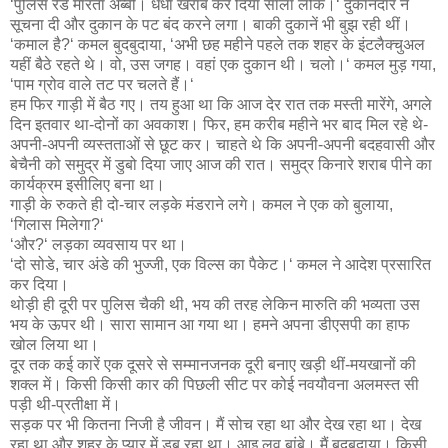
‘पुलिस रेड मारता अब्बी। धंधा खराब कर दिया साला लोक।‘ दुकानदार ने
सूचना दी और दुकान के पट बंद करने लगा। बाकी दुकानें भी बुझ रही थीं।
‘कमाल है?‘ कमल बुदबुदाया, ‘अभी छह महीने पहले तक शहर के इंटलैक्चुअल
यहीं बैठे रहते थे। वो, उस जगह। वहां एक दुकान थी। चलो।‘ कमल मुड़ गया,
‘पाम ग्रोव वाले तट पर चलते हैं।‘
हम फिर गाड़ी में बैठ गए। तय हुआ था कि आज देर रात तक मस्ती मारेंगे, अगले
दिन इतवार था-दोनों का अवकाश। फिर, हम करीब महीने भर बाद मिल रहे थे-
अपनी-अपनी व्यस्तताओं से छूट कर। चाहते थे कि अपनी-अपनी बदहवासी और
बेचैनी को समुद्र में डुबो दिया जाए आज की रात। समुद्र किनारे शराब पीने का
कार्यक्रम इसीलिए बना था।
गाड़ी के रुकते ही दो-चार लड़के मंडराने लगे। कमल ने एक को बुलाया,
‘गिलास मिलेगा?‘
‘और?‘ लड़का व्यवसाय पर था।
‘दो सोडे, चार अंडे की भुज्जी, एक विल्स का पैकेट।‘ कमल ने आदेश प्रसारित
कर दिया।
थोड़ी ही दूरी पर पुलिस चैकी थी, भय की तरह लेकिन मारुति की भव्यता उस
भय के ऊपर थी। सारा सामान आ गया था। हमने अपना डीएसपी का हाफ
खोल लिया था।
दूर तक कई कारें एक दूसरे से सम्मानजनक दूरी बनाए खड़ी थीं-मयखानों की
शक्ल में। किसी किसी कार की पिछली सीट पर कोई नवयौवना अलमस्त सी
पड़ी थी-प्रतीक्षा में।
सड़क पर भी कितना निजी है जीवन। मैं सोच रहा था और देख रहा था। देख
रहा था और शहर के प्यार में डूब रहा था। आइ लव बांबे। मैं बुदबुदाया। किसी