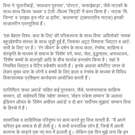
विभा ने 'दुलारीबाई', 'सावधान पुरुरवा', 'पोस्टर', 'कसाईबाड़ा', जैसे नाटकों के
साथ-साथ फ़िल्म 'धधक' व टेली -फ़िल्म 'चिट्ठी' में काम किया है। नाटक 'मि.
जिन्ना' व 'लाइफ़ इज नॉट अ ड्रीम', 'बालचन्दा' (एकपात्रीय नाटक) इनकी
ताज़ातरीन प्रस्तुतियां हैं।
'एक बेहतर विश्व- कल के लिए' की परिकल्पना के साथ विभा 'अवितोको' नामक
बहुउद्देश्यीय संस्था के साथ जुड़ी हुई हैं, जिसका अटूट विश्वास 'थिएटर व आर्ट-
सभी के लिए' पर है। 'रंग जीवन' के दर्शन के साथ कला, रंगमंच, साहित्य व
संस्कृति के माध्यम से समाज के 'विशेष' वर्ग, यथा, जेल, वृद्धाश्रम, अनाथालय,
'विशेष' बच्चों के बालगृहों आदि के बीच सार्थक हस्तक्षेप किया है। यहां ये
नियमित थिएटर व पेंटिंग वर्कशॉप करती हैं। इनके अलावा कॉर्पोरेट जगत से
लेकर मुख्य धारा के लोगों व बच्चों के लिए कला व रंगमंच के माध्यम से विविध
विकासात्मक प्रशिक्षण कार्यक्रम आयोजित करती हैं।
प्रतिष्ठित 'कथा अवार्ड' सहित कई पुरस्कार, जैसे, घनश्यामदास साहित्य
सम्मान, डॉ. माहेश्वरी सिंह 'महेश' सम्मान, 'मोहन राकेश सम्मान' के अलावा
इंडियन ऑयल के 'विमेन अचीवर अवार्ड' व दो बार 'सर्वोत्तम सुझाव' सम्मान विभा
के हिस्से में हैं।
सामाजिक व साहित्यिक परिदृश्य पर काम करते हुए विभा मानती हैं- "मैं अपने
चरित्र इस समाज से ही लेती हूं। ये सभी वास्तविक लोग हैं, जिन्हें मैं अपनी
कल्पना के साहारे एक नए रूप में ढालती हूं। लेकिन एक दिन मुझे लगा कि इन