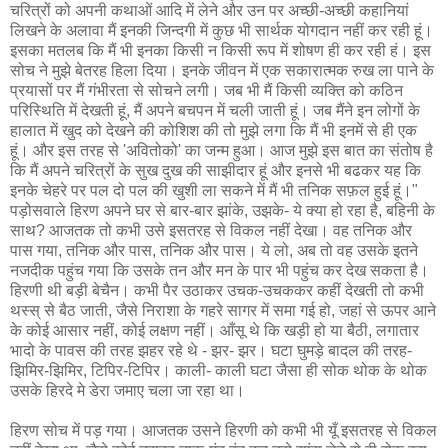
चरित्रों को अपनी कथाओं आदि में लेने और उन पर अच्छी-अच्छी कहानियां
लिखने के अलावा मैं इनकी जिन्दगी में कुछ भी सार्थक योगदान नहीं कर रही हूं।
इसका मतलब कि मैं भी इनका किसी न किसी रूप में शोषण ही कर रही हं। इस
सोच ने मुझे बेतरह हिला दिया। इनके जीवन में एक सकारात्मक रुख ला पाने के
प्रयासों पर मैं गंभीरता से सोचने लगी। जब भी मैं किसी व्यक्ति को कठिन
परिस्थिति में देखती हूं, मैं अपने बचपन में चली जाती हूं। जब मैंने इन लोगों के
हालात में खुद को देखने की कोशिश की तो मुझे लगा कि मैं भी इनमें से ही एक
हूं। और इस तरह से 'अवितोको' का जन्म हुआ। आज मुझे इस बात का संतोष है
कि मैं अपने चरित्रों के सुख दुख की साझीदार हूं और इनसे भी बढकर यह कि
इनके चेहरे पर पल दो पल की खुशी ला सकने में मैं भी तनिक सफ़ल हुई हूं।"
पड़ोसवाले हिरण अपने घर से बार-बार झांके, उझके- ये क्या हो रहा है, बहिनी के
साथ? आजतक तो कभी उसे इसतरह से विकल नहीं देखा। वह तनिक और
पास गया, तनिक और पास, तनिक और पास। ये लो, अब तो वह उसके इतने
नजदीक पहुंच गया कि उसके तन और मन के पार भी पहुंच कर देख सकता है।
हिरणी थी बड़ी बेचैन। कभी पैर उठाकर उचक-उचककर कहीं देखती तो कभी
थस्स् से बैठ जाती, जैसे निराशा के गहरे सागर में समा गई हो, जहां से ऊपर आने
के कोई आसार नहीं, कोई लक्षण नहीं। आँसू थे कि खड़ी हो या बैठी, लगातार
भादो के पावस की तरह झहर रहे थे - झर- झर। घटा घुमड़े बादल की तरह-
झिमिर-झिमिर, टिपिर-टिपिर। काली- काली घटा जैसा ही सोक थोक के थोक
उसके हिरदे मे डेरा जमाए चला जा रहा था।
हिरण सोच में पड़ गया। आजतक उसने हिरणी को कभी भी यूँ इसतरह से विकल