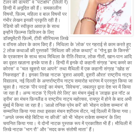
टेलर की डायरी" व "पटाक्षेप" (लिली रे)
हिन्दी में अनूदित की हैं। समकालीन
विषयों, फ़िल्म, महिला व बाल विषयों पर
गंभीर लेखन इनकी प्रकृति रही है।
रेडियो की स्वीकृत आवाज़ के साथ
इन्होंने फ़िल्म्स डिविजन के लिए
डॉक्यूमेंटरी फ़िल्में, टीवी सीरियल्स लिखे
व वॉयस ओवर के काम किए हैं। मिथिला के 'लोक' पर गहराई से काम करते हुए
2 लोक कथाओं की पुस्तकों "मिथिला की लोक कथाएं" व "गोनू झा के किस्से"
के प्रकाशन के साथ साथ मिथिला के रीति-रिवाज, लोक गीतों, खान-पान आदि
का वृहत खज़ाना इनके पास है। हिन्दी में इनके दो कहानी संग्रह "बन्द कमरे का
कोरस" व "चल खुसरो घर आपने" तथा मैथिली में एक कहानी संग्रह "खोह स'
निकसइत" है। इनका लिखा नाटक 'दूसरा आदमी, दूसरी औरत' राष्ट्रीय नाट्य
विद्यालय, नई दिल्ली के अन्तर्राष्ट्रीय नाट्य समारोह भारंगम में प्रस्तुत किया जा
चुका है। नाटक 'पीर पराई' का मंचन, 'विवेचना', जबलपुर द्वारा देश भर में किया
जा रहा है। अन्य नाटक 'ऐ प्रिये तेरे लिए' का मंचन मुंबई व 'लाइफ़ इज नॉट अ
ड्रीम' का मंचन फ़िनलैंड व राष्ट्रीय नाट्य महोत्सव, रायपुर में होने के बाद अभी
मुंबई में किया जा रहा है। 'आओ तनिक प्रेम करें' को 'मोहन राकेश सम्मान' से
सम्मानित किया गया तथा इसका मंचन श्रीराम सेंटर, नई दिल्ली में किया गया।
"अगले जनम मोहे बिटिया ना कीजो" को भी 'मोहन राकेश सम्मान' के लिए
चयनित किया गया। ये दोनों नाटक पुस्तक रूप में प्रकाशित भी हैं। मौथिली में
लिखे नाटक "भाग रौ" और "मदद करू संतोषी माता" हैं।