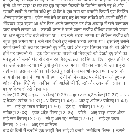
होती थी जो उम्र भर घर घर घूम घूम कर बिजली के फिटिंग करते रहे थे और
उसकी शादी से उम्मीदें बाँधे हुए थे कि वे एक नया घर बनाएँगे जिसमें पूरा फिटिंग
अंडरग्राउंड होगा। फ़ोन रख देने के बाद वह देर तक तकिये को अपनी बाँहों में
भींचकर पड़ा रहता था और फिर अपने कम्प्यूटर पर तेज़ आवाज़ में गाने चलाकर
चाय बनाने लगता था। उसकी बगल में रहने वाला राजीव दीक्षित शाम को जाता
था और सुबह पाँच बजे लौटता था। यह उसे अच्छा लगता था लेकिन राजीव को
बहुत बुरा लगता था। उसे तारे देखते हुए सोना अच्छा लगता था। इसलिए उसने
अपने कमरे की छत पर चमकते हुए चाँद, तारे और ग्रह चिपका रखे थे, जो अँधेरा
होने पर चमकते थे। एक दिन उसका पारले जी बिस्कुटों को देखते हुए सोने का
मन हुआ तो उसने गोंद से दस बारह बिस्कुट छत पर चिपका दिए। सुबह होने पर
वह उन्हें उतारकर चाय में डुबो डुबोकर खा गया। गोंद का स्वाद भी उतना बुरा
नहीं था। उसका कनिका को देखते हुए सोने का मन भी करता था। उदय की
कम्पनी का नाम ‘वी’ था यानी हम। उसी की वेबसाइट पर चैटिंग करते हुए वह
और कनिका मिले थे। कनिका की आईडी थी ‘लिप्स’ और उदय की ‘स्मोक’।
वह कनिका से ऐसे मिला था-
स्मोक(10:25) – हाय... स्मोक(10:25) – हाउ आर यू? स्मोक(10:27) – आर
यू देयर? स्मोक(10:31) - ? लिप्स(11:48) – आर यू अमित? स्मोक(11:49)
– नो...आई एम उदय स्मोक(11:50) – एंड यू... स्मोक(11:52) - ?
स्मोक(12:03) – फ़क ऑफ़ लिप्स(12:05) – सॉरी....आई वाज़ आउट ऑफ़
माई रूम लिप्स(12:06) – सो हू आर यू? स्मोक(12:07) – आई एम उदय
लिप्स(12:08) – आई एम कनिका
बाद के दिनों में उन्होंने एक साझी मेल आई डी बनाई, ‘स्मोकिंग-लिप्स’। उसने