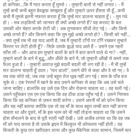
हो कनिका...कि मैं प्यार करता हूँ तुमसे। - तुम्हारी बातों से नहीं लगता। - मैं
तुम्हें कभी कभी बहुत बेवकूफ़ समझता हूँ और तुम्हारे ऊपर हँसता भी हूँ...कभी
कभी मैं तुमसे इतनी नफरत करता हूँ कि तुम्हें मार डालना चाहता हूँ। - तुम गधे
हो। - सब लड़कियों को जानवर ही क्यों अच्छे लगते हैं? वह करवट के बल
उसकी ओर चेहरा करके लेटी थी। अब तुनककर सीधी लेट गई। - और किसे
अच्छे लगते हैं? और किसने कहा कि तुम मुझे अच्छे लगते हो? - किसी को नहीं...
- क्या तुम्हें तब भी वह याद आती है, जब मैं तुम्हारी टाँगों पर टाँगें रखकर तुम्हारे
बिस्तर पर लेटी होती हूँ? - सिर्फ़ उसके कूल्हे याद आते हैं – उसने एक गहरी
साँस ली – और आज हम तुम्हारे बालों के बारे में बात करने वाले थे ना? - नहीं,
तुम्हारे बालों के बारे में बुद्धू...और अँधेरे के बारे में, जो तुम्हारी आँखों से कमरे तक
फैला हुआ है। - तुम्हारी आवाज़ मुझे बदली बदली सी लग रही है। - मैं भी तुम्हें
मार डालना चाहती हूँ उदय। ”मार डालो”, उसने धीरे से कहा और वे सो गए। वे
तब तक सोते रहे, जब तक उन्हें बहुत तेज भूख नहीं लग गई। शाम के पाँच बज
चुके थे। एक रेस्तराँ में खाने के बाद उसने कनिका से कहा कि अब उसे चले
जाना चाहिए। हालांकि वह उसे एक दिन और रोकना चाहता था। वह चली गई।
उसने पहुँचकर एस एम एस किया कि वह ठीक ठाक पहुँच गई है। उसने निश्चय
किया कि वह कनिका से ज़रूर शादी करेगा। उसने अपनी माँ को फ़ोन किया
और यह नहीं बताया क्योंकि एक तो वह माँ के साथ बहुत लम्बी बात नहीं करना
चाहता था और दूसरे, माँ के इस भ्रम को भी नहीं तोड़ना चाहता था कि उसने
होश सँभालने के बाद से पूरी स्त्री नहीं देखी। उसे अजीब लगता था कि वह जब
माँ को याद करता है तो उसके हृदय में बिल्कुल भी कोमलता नहीं होती। वह
बिजली के कुछ तार खरीदकर लाया और कुछ मैकेनिक वाला सामान, जिसमें चार