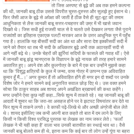
तो जिस अस्पष्ट से बूढ़े की अब तक हमने कल्पना
की थी, जानकी बाबू ठीक उससे विपरीत चुस्त-दुरुस्त और सुलझे हुए इंसान थे।
फिर जैसी आज के बूढ़े से अपेक्षा की जाती है ठीक वैसे ही सूट-बूट की तमाम
आधुनिकता से लैस जानकी बाबू सत्तर-पचहत्तर की उम्र में भी खासे जवान
दिखते थे। जिस सधी हुई राजसी चाल से वे चलते उसे देखकर लगता जैसे पुराने
राजवंशों का इतिहास एकाएक पलटी मारकर आज के उत्तर आधुनिक युग में पहुँच
गया है। हालांकि यह बीसवीं सदी का अंत था और सारा देश इक्कीसवीं सदी में
जाने को तैयार था तब भी सदी के अधिकतर बूढ़े अभी तक अठारहवीं सदी से
आगे नहीं बढ़े थे। उनके चेहरों की झुर्रियां सदियों के फासले की गवाह थीं। ऐसे
में जानकी बाबू झंडू च्वनप्रास के विज्ञापन के बूढ़े नायक की तरह हमारे सामने
अवतरित हुए। अपने वंश और कुलगोत्र के बारे में एक बार उन्होंने मुझसे कहा
था कि ‘विशुद्ध क्षत्रियों के कुल में जन्मा, वत्स गोत्र में उत्पन्न एक अविवाहित
कुमार हूँ मैं...।’ अगर कुमार हैं तो अविवाहित होंगे ही मगर इन दो शब्दों पर उनके
विशेष जोर ने हमारे सामने कई अनुत्तरित सवाल छोड़ दिए थे। उस वक्त हमने
सोचा कि ठाकुर साहब अब शायद अपने अखंडित ब्रह्मचर्य की कथा कहेंगे।
मगर उन्होंने ऐसा कुछ नहीं कहा...सिर्फ शून्य में ताकते रहे। यह जानकी बाबू की
आदतों में शुमार था कि जरा-सा असहज होने पर वे झटपट विषयांतर कर देते या
फिर शून्य में ताकने लगते। वे काफी पढ़े-लिखे थे और अच्छी अंग्रेजी बोल लेते
थे। शायद इसीलिए जब कभी अपनी बात कहते तो बात में दम लाने के लिए
किसी न किसी विश्व प्रसिद्ध पुस्तक या लेखक का नाम जरूर लेते। ‘फलाँ
लेखक ने भी यही कहा है’ वाला भाव उनकी बातचीत का स्थाई भाव था। वैसे
जानकी बाबू बोलते कम ही थे, इतना कम कि कई बार तो लोग उन्हें गूंगा या बहरा