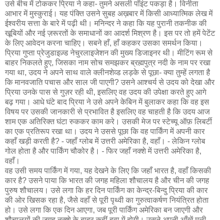
उसे बीच में टोककर प्रिया ने कहा- तुमने असली पॉइंट पकड़ा है। विनीता
आभार में मुस्कुराई। यह पंक्ति उसने सुबह अख़बार में किसी आध्यात्मिक लेख में
ईश्वरीय सत्ता के बारे में पढ़ी थी। मनिन्दर ने कहा कि यह पुरानी तकनीक की
खूबियों और नई ज़रूरतों के समाधानों का आदर्श मिश्रण है। इस पर तो हमें पेटेंट
के लिए आवेदन करना चाहिए। सबने हाँ, हाँ कहकर उसका समर्थन किया।
प्रिया गुप्ता प्रेजुडाइज़्ड नेचुरलाइजेशन की मुख्य डिजाइनर थी। मीटिंग रूम से
बाहर निकलते हुए, जिसका नाम सोच समझकर ब्रह्मपुत्र नदी के नाम पर रखा
गया था, उदय ने अपने साथ वाले क्लीनशेव्ड लड़के से पूछा- क्या तुम्हें लगता है
कि मानवजाति पचास और साल जी पाएगी? उसने आश्चर्य से उदय को देखा और
प्रिया उनके पास से गुज़र रही थी, इसलिए वह उदय की उपेक्षा करते हुए आगे
बढ़ गया। आधे घंटे बाद प्रिया ने उसे अपने केबिन में बुलाकर कहा कि वह इस
विषय पर उसकी जानकारी से प्रभावित है इसलिए वह चाहती है कि उदय आज
शाम एक अतिरिक्त घंटा रुककर काम करे। उसकी मेज पर स्टेच्यू ऑफ़ लिबर्टी
का एक प्रतिरूप रखा था। उदय ने उससे पूछा कि वह पार्किंग में अपनी कार
कहाँ खड़ी करती है? - जहाँ ग्लोब में उत्तरी अमेरिका है, वहाँ। - लेकिन ग्लोब
गोल होता है और पार्किंग चौकोर है। - फिर जहाँ नक्शे में उत्तरी अमेरिका है,
वहाँ।
वह उसी समय पार्किंग में गया, यह देखने के लिए कि जहाँ भारत है, वहाँ किसकी
कार है? उसने पाया कि भारत की जगह महिला शौचालय है और चीन की जगह
पुरुष शौचालय। उसे लगा कि हर दिन पार्किंग का केन्द्र-बिन्दु प्रिया की कार
की ओर खिसक रहा है, जैसे वहाँ से पूरी पृथ्वी का गुरुत्वाकर्षण नियंत्रित होता
हो। उसे लगा कि एक दिन आएगा, जब पूरी पार्किंग अमेरिका बन जाएगी और
शौचालयों की ज़गह नक्शे के बाहर कहीं हवा में होगी। उसने अपनी आँखें मली