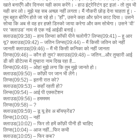
खाते बनाएँगे और दिनभर यही काम करेंगे। - हाउ इंट्रेस्टिंग इट इज़! - तो तुम भी
यही कर लो। मुझे यह सब अच्छा नहीं लगता। मैं नौकरी छोड़ देना चाहता हूं। -
तुम बहुत बोरिंग होते जा रहे हो। ”हाँ”, उसने कहा और फ़ोन काट दिया। उसने
सोचा कि अब से वह हर हफ़्ते डिस्को जाया करेगा और कम सोचेगा। उसने ‘वी’
पर ‘क्लाउड’ नाम से एक नई आईडी बनाई।
क्लाउड(09:38) – हाय लिप्स! कॉफी पीने चलोगी? लिप्स(09:41) – हू आर
यू? क्लाउड(09:42) – जतिन लिप्स(09:44) – मैं किसी जतिन को नहीं
जानती क्लाउड(09:46) – मैं भी किसी कनिका को नहीं जानता
लिप्स(09:46) – कौन हो तुम? क्लाउड(09:48) – जतिन...और तुम्हारी आई
डी की डीटेल्स में तुम्हारा नाम दिख रहा है...
लिप्स(09:49) – ओह! मुझे लगा कि तुम मुझे जानते हो।
क्लाउड(09:50) – कॉफ़ी पर जान भी लेंगे।
लिप्स(09:52) – इतनी रात को?
क्लाउड(09:53) – कहाँ रहती हो?
लिप्स(09:54) – आई पी एक्सटेंशन
क्लाउड(09:56) – हमममम
लिप्स(09:58) – ?
क्लाउड(09:59) – डू यू हेव अ बॉयफ्रेंड?
लिप्स(10:00) – नहीं
क्लाउड(10:02) – फिर तो हमें कॉफ़ी पीनी ही चाहिए
लिप्स(10:04) – आज नहीं...फिर कभी
क्लाउड(10:05) – फिर कब?