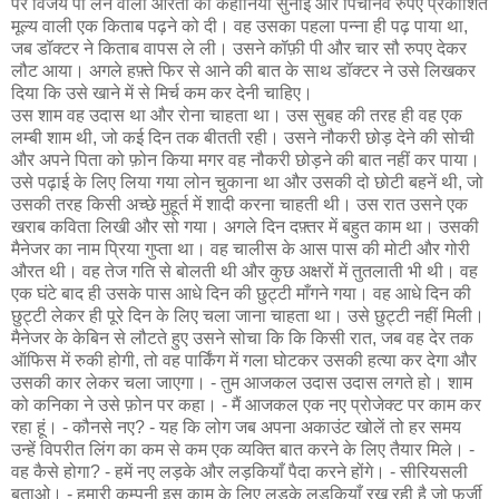
पर विजय पा लेने वाली औरतों की कहानियाँ सुनाई और पिचानवे रुपए प्रकाशित
मूल्य वाली एक किताब पढ़ने को दी। वह उसका पहला पन्ना ही पढ़ पाया था,
जब डॉक्टर ने किताब वापस ले ली। उसने कॉफ़ी पी और चार सौ रुपए देकर
लौट आया। अगले हफ़्ते फिर से आने की बात के साथ डॉक्टर ने उसे लिखकर
दिया कि उसे खाने में से मिर्च कम कर देनी चाहिए।
उस शाम वह उदास था और रोना चाहता था। उस सुबह की तरह ही वह एक
लम्बी शाम थी, जो कई दिन तक बीतती रही। उसने नौकरी छोड़ देने की सोची
और अपने पिता को फ़ोन किया मगर वह नौकरी छोड़ने की बात नहीं कर पाया।
उसे पढ़ाई के लिए लिया गया लोन चुकाना था और उसकी दो छोटी बहनें थी, जो
उसकी तरह किसी अच्छे मुहूर्त में शादी करना चाहती थी। उस रात उसने एक
खराब कविता लिखी और सो गया। अगले दिन दफ़्तर में बहुत काम था। उसकी
मैनेजर का नाम प्रिया गुप्ता था। वह चालीस के आस पास की मोटी और गोरी
औरत थी। वह तेज गति से बोलती थी और कुछ अक्षरों में तुतलाती भी थी। वह
एक घंटे बाद ही उसके पास आधे दिन की छुट्टी माँगने गया। वह आधे दिन की
छुट्टी लेकर ही पूरे दिन के लिए चला जाना चाहता था। उसे छुट्टी नहीं मिली।
मैनेजर के केबिन से लौटते हुए उसने सोचा कि कि किसी रात, जब वह देर तक
ऑफिस में रुकी होगी, तो वह पार्किंग में गला घोटकर उसकी हत्या कर देगा और
उसकी कार लेकर चला जाएगा। - तुम आजकल उदास उदास लगते हो। शाम
को कनिका ने उसे फ़ोन पर कहा। - मैं आजकल एक नए प्रोजेक्ट पर काम कर
रहा हूं। - कौनसे नए? - यह कि लोग जब अपना अकाउंट खोलें तो हर समय
उन्हें विपरीत लिंग का कम से कम एक व्यक्ति बात करने के लिए तैयार मिले। -
वह कैसे होगा? - हमें नए लड़के और लड़कियाँ पैदा करने होंगे। - सीरियसली
बताओ। - हमारी कम्पनी इस काम के लिए लड़के लड़कियाँ रख रही है जो फ़र्ज़ी