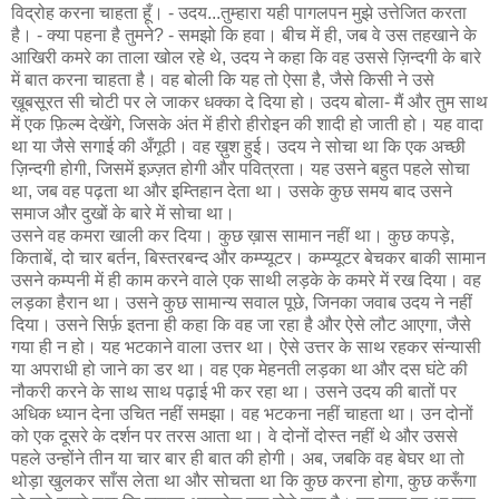
विद्रोह करना चाहता हूँ। - उदय...तुम्हारा यही पागलपन मुझे उत्तेजित करता
है। - क्या पहना है तुमने? - समझो कि हवा। बीच में ही, जब वे उस तहखाने के
आखिरी कमरे का ताला खोल रहे थे, उदय ने कहा कि वह उससे ज़िन्दगी के बारे
में बात करना चाहता है। वह बोली कि यह तो ऐसा है, जैसे किसी ने उसे
ख़ूबसूरत सी चोटी पर ले जाकर धक्का दे दिया हो। उदय बोला- मैं और तुम साथ
में एक फ़िल्म देखेंगे, जिसके अंत में हीरो हीरोइन की शादी हो जाती हो। यह वादा
था या जैसे सगाई की अँगूठी। वह ख़ुश हुई। उदय ने सोचा था कि एक अच्छी
ज़िन्दगी होगी, जिसमें इज़्ज़त होगी और पवित्रता। यह उसने बहुत पहले सोचा
था, जब वह पढ़ता था और इम्तिहान देता था। उसके कुछ समय बाद उसने
समाज और दुखों के बारे में सोचा था।
उसने वह कमरा खाली कर दिया। कुछ ख़ास सामान नहीं था। कुछ कपड़े,
किताबें, दो चार बर्तन, बिस्तरबन्द और कम्प्यूटर। कम्प्यूटर बेचकर बाकी सामान
उसने कम्पनी में ही काम करने वाले एक साथी लड़के के कमरे में रख दिया। वह
लड़का हैरान था। उसने कुछ सामान्य सवाल पूछे, जिनका जवाब उदय ने नहीं
दिया। उसने सिर्फ़ इतना ही कहा कि वह जा रहा है और ऐसे लौट आएगा, जैसे
गया ही न हो। यह भटकाने वाला उत्तर था। ऐसे उत्तर के साथ रहकर संन्यासी
या अपराधी हो जाने का डर था। वह एक मेहनती लड़का था और दस घंटे की
नौकरी करने के साथ साथ पढ़ाई भी कर रहा था। उसने उदय की बातों पर
अधिक ध्यान देना उचित नहीं समझा। वह भटकना नहीं चाहता था। उन दोनों
को एक दूसरे के दर्शन पर तरस आता था। वे दोनों दोस्त नहीं थे और उससे
पहले उन्होंने तीन या चार बार ही बात की होगी। अब, जबकि वह बेघर था तो
थोड़ा खुलकर साँस लेता था और सोचता था कि कुछ करना होगा, कुछ करूँगा