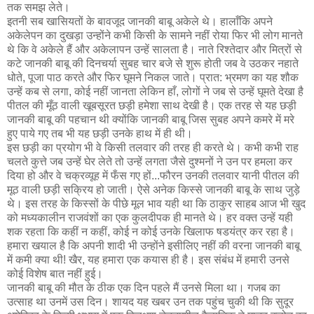
तक समझ लेते।
इतनी सब खासियतों के बावजूद जानकी बाबू अकेले थे। हालाँकि अपने
अकेलेपन का दुखड़ा उन्होंने कभी किसी के सामने नहीं रोया फिर भी लोग मानते
थे कि वे अकेले हैं और अकेलापन उन्हें सालता है। नाते रिश्तेदार और मित्रों से
कटे जानकी बाबू की दिनचर्या सुबह चार बजे से शुरू होती जब वे उठकर नहाते
धोते, पूजा पाठ करते और फिर घूमने निकल जाते। प्रात: भ्रमण का यह शौक
उन्हें कब से लगा, कोई नहीं जानता लेकिन हाँ, लोगों ने जब से उन्हें घूमते देखा है
पीतल की मूँठ वाली खूबसूरत छड़ी हमेशा साथ देखी है। एक तरह से यह छड़ी
जानकी बाबू की पहचान थी क्योंकि जानकी बाबू जिस सुबह अपने कमरे में मरे
हुए पाये गए तब भी यह छड़ी उनके हाथ में ही थी।
इस छड़ी का प्रयोग भी वे किसी तलवार की तरह ही करते थे। कभी कभी राह
चलते कुत्ते जब उन्हें घेर लेते तो उन्हें लगता जैसे दुश्मनों ने उन पर हमला कर
दिया हो और वे चक्रव्यूह में फँस गए हों...फौरन उनकी तलवार यानी पीतल की
मूठ वाली छड़ी सक्रिय हो जाती। ऐसे अनेक किस्से जानकी बाबू के साथ जुड़े
थे। इस तरह के किस्सों के पीछे मूल भाव यही था कि ठाकुर साहब आज भी खुद
को मध्यकालीन राजवंशों का एक कुलदीपक ही मानते थे। हर वक्त उन्हें यही
शक रहता कि कहीं न कहीं, कोई न कोई उनके खिलाफ षडयंत्र कर रहा है।
हमारा खयाल है कि अपनी शादी भी उन्होंने इसीलिए नहीं की वरना जानकी बाबू
में कमी क्या थी! खैर, यह हमारा एक कयास ही है। इस संबंध में हमारी उनसे
कोई विशेष बात नहीं हुई।
जानकी बाबू की मौत के ठीक एक दिन पहले मैं उनसे मिला था। गजब का
उत्साह था उनमें उस दिन। शायद यह खबर उन तक पहुंच चुकी थी कि सुदूर