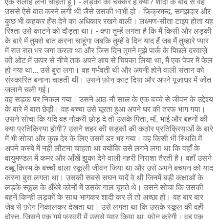
एक सलाह लेना चाहता हूँ। - लड़की का चक्कर है क्या? शादी के बाद से वह
उससे ऐसे बात करने लगी थी जैसे उसकी भाभी हो। फ़िक्रमन्द, समझदार और
कुछ भी कहकर हँस देने का अधिकार रखने वाली। लक्ष्मण-सीता टाइप होता यह
रिश्ता उसे काटने को दौड़ता था। - क्या तुम्हें लगता है कि मैं किसी और लड़की
के बारे में तुमसे बात करना चाहूंगा जबकि तुम्हें वे दिन याद हैं जब मैं तुम्हारे प्यार
में रात रात भर जगा करता था और जिस दिन तुमने मुझे पार्क के पिछले दरवाज़े
की ओट में ऊपर से नीचे तक अपने आप से चिपका लिया था, मैं एक पेपर में फेल
हो गया था... उसे बुरा लगा। वह गर्भवती थी और अपनी होने वाली संतान को
संस्कारित बनाना चाहती थी। उसने फ़ोन काट दिया और अपने पूजाघर में जोत
जलाने चली गई।
वह सड़क पर निकल गया। उसने आठ-नौ साल के एक बच्चे से जीवन के उद्देश्य
के बारे में बात छेड़ी। वह बच्चा उसे घूरता हुआ अपने घर की तरफ भाग गया।
उसने सोचा कि यदि वह नौकरी छोड़ दे तो उसके पिता, माँ, भाई और बहनों की
क्या प्रतिक्रिया होगी? उसने शहर की सड़कों की कठोर प्रतिक्रियाओं के बारे
में भी सोचा और कुछ देर के लिए उसमें डर भर गया। वह किसी भी स्थिति में
अपने कस्बे में नहीं लौटना चाहता था क्योंकि उसे लगने लगा था कि वहाँ के
वायुमण्डल में कमर और आँखें झुका देने वाली गहरी निराशा तैरती है। वहाँ उसने
दब्बू किस्म के बच्चों वाला स्कूली जीवन जिया था और उसे अपने बचपन को याद
करना बुरा लगता था। उसकी सबसे सघन यादें वे थी जिनमें बड़ी कक्षाओं के
लड़के स्कूल के अँधेरे कोनों में उसके गाल चूमते थे। उसने सोचा कि उसकी
बहनें किन्हीं लड़कों के साथ भागकर शादी कर लें तो अच्छा हो। वह बार बार
जेब से फ़ोन निकालकर देखता था। उसे लगता था कि उसके स्कूल की वही
दोस्त, जिसने एक गर्म फरवरी में उससे प्यार किया था, फोन करेगी। वह एक