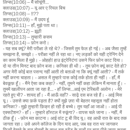
लिप्स(10:06) – मैं सोचूंगी...
क्लाउड(10:07) – यू आर ए रियल बिच
लिप्स(10:08) – !!??
क्लाउड(10:09) – मैं उदय हूं
लिप्स(10:11) – हाँ, मुझे पता था।
क्लाउड(10:12) – झूठी
लिप्स(10:13) – तुम्हारी कसम
लिप्स(10:14) – फ़ोन करो।
- यह सब क्यूं? मेरी परीक्षा ले रहे थे? - जिसमें तुम फेल हो गई। - अब जैसा तुम्हें
समझना है, समझो। - परीक्षा नहीं ले रहा था। नए लड़कों को यही ट्रेनिंग देने
का काम मिला है मुझे। - ओहहो! हाउ इंट्रेस्टिंग! उसने फिर फ़ोन काट दिया।
दो या तीन मिनट बाद फ़ोन बजा। कनिका ही थी। - तुम फ़ोन क्यूं काट देते हो?
अगर मेरी कोई बात पसन्द नहीं आती तो बताओ ना कि क्यूं नहीं आती? - मैं तर्क
नहीं करना चाहता। - असल में तुम्हारे पास कोई तर्क होता ही नहीं। - हाँ, मैं
बेवकूफ़ हूँ। - मैंने ऐसा कब कहा? - नहीं, तुमने नहीं कहा लेकिन मैं मानता हूँ। -
तुममें खालीपन आता जा रहा है... - हाँ लिप्स...आई एम टेरिबली अलोन। - मेरे
रहते हुए भी? - शायद हाँ। - मैं आऊँ वहाँ? - साढ़े दस बज रहे हैं। - आई मिस
यू। - उससे क्या फ़र्क पड़ता है? क्यों मुझे ज़रा भी बेहतर महसूस नहीं होता
कनिका? - मुझे तुम्हारी फ़िक्र हो रही है बच्चे। तुम यहाँ आ जाओ। - आई पी
एक्सटेंशन? - हाँ। - तुम्हारे हॉस्टल में रुकूंगा? - वापस चले जाना। - नहीं, मैं
ठीक हूँ। - फ़ोन मत काटना। आई वांट टू बी विद यू। वह आधी रात के बाद तक
जागता रहा। उसे अपने कॉलेज के दिन याद आए, जब वह रात भर जागकर
फ़िल्में देखने के बाद दोस्तों के साथ बस स्टेंड के ढाबों पर चाय पीने जाया करता