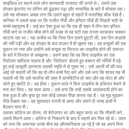
साइकिल पर चलने वाले लोग साम्यवादी सजावट सी लगते थे। उसने उस
दोपहर इंटरनेट पर लेनिन को ढूंढ़कर पढ़ा और भगतसिंह के बारे में सोचता रहा।
उसे यह सोचकर अच्छा लगा कि उसने बहुत से शहरों में भगतसिंह चौक देखे हैं।
कनिका ने उससे कहा था कि राजीव गाँधी और इन्दिरा गाँधी ही पिछली सदी के
सच्चे महापुरुष हैं। कई बार ऐसा हुआ था कि एक ही शहर में तीन-चार इन्दिरा
गाँधी मार्ग या राजीव चौक होने की वज़ह से वह घंटों तक रास्ता भटककर चक्कर
काटता रहा था। यह अजीब था कि जिस दिन उसने छुट्टी ली, उस दिन कड़ाके
की गर्मी पड़ी और वह दोपहर के बाद बाज़ार में ही घूमता रहा। वह बन्दूकों की एक
दुकान पर गया और उन्होंने उसे बन्दूक या पिस्टल का लाइसेंस होने की ज़रूरत
के बारे में विस्तार से समझाया। उसने कहा कि वह बिना लाइसेंस का एक
रिवॉल्वर खरीदना चाहता है और ‘रिवॉल्वर’ बोलते हुए बचपन की गर्मियों में पढ़े
हुए कई जासूसी उपन्यास उसकी स्मृति में से गुज़र गए। उसे अपनी माँ की याद
आई जो चाहती थी कि वह दो-तीन बच्चे पैदा करे और उसे लगा कि शायद यह भी
चाहती थी कि उसे चालीस की उम्र में डायबिटीज हो जाए और वह मोटा हो और
सोते हुए खर्राटे ले। वह हँसा। दुकान वाले ने बिना लाइसेंस के हथियार बेचने से
मना कर दिया। वह चला आया। उसे लगा कि उन्हें उसके आतंकवादी होने का
शक हुआ है और कुछ दूर तक कोई उसका पीछा करता रहा है। वह मुड़ मुड़कर
पीछे देखता रहा। वह घुमावदार रास्तों से आया और उसने दो ज़गह ढाबों में
बैठकर चाय पी।
उसका कॉलेज का दोस्त, जो बेरोज़गार था और बहुत व्यग्र था कि नौकरी करे,
उससे मिलने आया। कॉलेज से निकलने के बाद वे पहली बार मिल रहे थे। उदय
को लगा कि अचानक उनके बीच वह औपचारिकता आ गई है जो वह अपने पिता