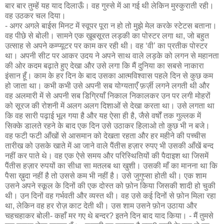
बार बार तुम्हें यह याद दिलाऊँ। वह गुस्से में आ गई थी लेकिन मुस्कुराती रही।
वह उठकर चल दिया।
- अगर अगले बाईस मिनट में स्वूपर पूरा न हो तो मुझे मेल करके स्टेटस बताना।
वह पीछे से बोली। सामने एक ख़ूबसूरत लड़की का पोस्टर लगा था, जो बहुत
उत्साह से अपने कम्प्यूटर पर काम कर रही थी। वह ‘वी’ का प्रतीक पोस्टर
था। अपनी सीट पर आकर उदय ने अपने साथ वाले लड़के को लगन से महानता
की ओर कदम बढ़ाते हुए देखा और उसे लगा कि मैं दुनिया का सबसे नाकारा
इंसान हूँ। काम के हर दिन के बाद उसका आत्मविश्वास पहले दिन से कुछ कम
हो जाता था। कभी कभी उसे अपनी सब योग्यताएँ फ़र्ज़ी लगने लगती थी और
वह अलमारी में से अपनी सब डिग्रियाँ निकाल निकालकर उन पर लगी मोहरों
को सूरज की रोशनी में अलग अलग दिशाओं से देखा करता था। उसे लगता था
कि वह सारी पढ़ाई भूल गया है और यह ऐसा ही है, जैसे वर्षों तक गुल्लक में
सिक्के डालते रहने के बाद एक दिन उसे उठाकर हिलाओ तो कुछ भी न बजे।
वह फटी फटी आँखों से आसमान को देखता रहता और हर महीने की पच्चीस
तारीख को उसके खाते में आ जाने वाले पैंतीस हज़ार रुपए भी उसकी आँखें बन्द
नहीं कर पाते थे। वह एक ऐसे समय और परिस्थितियों की पैदाइश था जिसमें
पैंतीस हज़ार रुपयों का सीधा सा मतलब था खुशी। उसकी माँ का मानना था कि
पैसा ख़ुदा नहीं है तो उससे कम भी नहीं है। उसे जुगुप्सा होती थी। एक शाम
उसने अपने स्कूल के दिनों की एक दोस्त को फ़ोन किया जिसकी शादी हो चुकी
थी। उन दिनों वह गर्भवती और व्यस्त थी। वह उसे कई दिनों से फ़ोन मिला रहा
था, लेकिन वह हर रोज़ काट देती थी। उस शाम उसने फ़ोन उठाया और
चहचहाकर बोली- कहाँ मर गए थे बन्दर? इतने दिन बाद याद किया। - मैं तुमसे