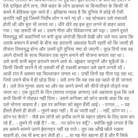
ऐसे दाख़िल होने लगा, जैसे बाहर के लोग डाकघर या बिजलीघर के किसी भी
कमरे में बेहिचक घुस जाते हैं। इतिहास गवाह है कि दुनिया में कोई भी ऐसी
क्रांति नहीं हुई जिसमें निर्दोष लोग न मारे गए हों। यह सोचकर उसे तसल्ली
होती थी और बुरा भी लगता था। धीरे धीरे वह इस बुरा लगने से बाहर आता
गया। यह ज़रूरी भी था। उसने गीता और विवेकानन्द को पढ़ा। उसने दूसरे
विश्वयुद्ध की कहानियों पर बनी कुछ अंग्रेज़ी फ़िल्में देखी और उसे याद आया कि
उसके बचपन में बच्चों के बीच यह डरावनी अफ़वाह फैली रहती थी कि जल्दी ही
तीसरा विश्वयुद्ध होगा और उसमें पूरी दुनिया नष्ट हो जाएगी। कुछ दिनों तक वह
अपने दोस्तों के साथ मिलकर एक सुरंग बनाने की योजना बनाता रहा था।
उसे कभी कभी बहुत डरावने सपने आते थे- खूंखार जादूगरों और चुड़ैलों के।
किसी किसी सपने में तो उसकी माँ ही राक्षसी बनकर उसे खाने लगती थी।
आधी रात में अक्सर वह चिल्लाकर जगता था। उन्हीं दिनों वह गीता पढ़ रहा था,
जिसे उसने बीच में ही छोड़ दिया। उसे लगा कि यह सब वह पहले से ही जानता
है। उसे तेज गुस्सा आता था और वह अपने कमरे की चीजें तोड़ते तोड़ते रुक
जाता था। एक छुट्टी के दिन (शायद पन्द्रह अगस्त) उसे अहसास हुआ कि उसे
कभी किसी ने तोहफ़ा नहीं दिया। उसने कनिका को फ़ोन करके कहा कि वह
उसे भोगना चाहता है। इस पर कनिका को बहुत हँसी आई। - पागल.... – वह
हँसते हँसते ही बोली – तुमने कहा नहीं। मैं आ जाती वहाँ। - नहीं, फ़ोन पर। -
फ़ोन पर कैसे? - जैसे हम लोगों को क़रीब लाने के महान उद्देश्य के लिए काम कर
रहे हैं... - तुमने पी रखी है? - ना.. - पर फ़ोन पर क्यूँ? - क्योंकि मुझे लगता है कि
हम आमने-सामने उतने ईमानदार नहीं रह पाते। तुम जब आँखें खोले रखना
चाहती हो, तब भी बन्द कर लेती हो। ....या यह मेरा बहाना ही है और मैं सिर्फ