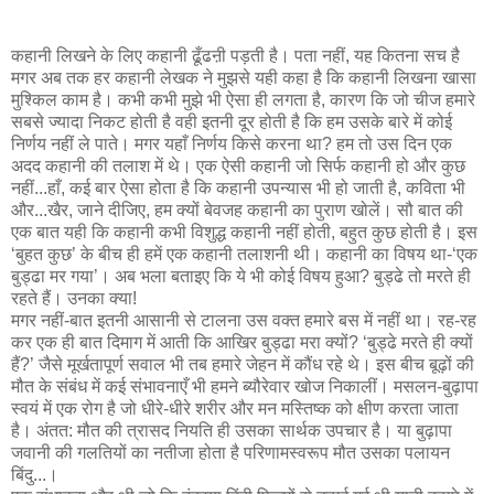
कहानी लिखने के लिए कहानी ढूँढऩी पड़ती है। पता नहीं, यह कितना सच है
मगर अब तक हर कहानी लेखक ने मुझसे यही कहा है कि कहानी लिखना खासा
मुश्किल काम है। कभी कभी मुझे भी ऐसा ही लगता है, कारण कि जो चीज हमारे
सबसे ज्यादा निकट होती है वही इतनी दूर होती है कि हम उसके बारे में कोई
निर्णय नहीं ले पाते। मगर यहाँ निर्णय किसे करना था? हम तो उस दिन एक
अदद कहानी की तलाश में थे। एक ऐसी कहानी जो सिर्फ कहानी हो और कुछ
नहीं...हाँ, कई बार ऐसा होता है कि कहानी उपन्यास भी हो जाती है, कविता भी
और...खैर, जाने दीजिए, हम क्यों बेवजह कहानी का पुराण खोलें। सौ बात की
एक बात यही कि कहानी कभी विशुद्ध कहानी नहीं होती, बहुत कुछ होती है। इस
‘बुहत कुछ’ के बीच ही हमें एक कहानी तलाशनी थी। कहानी का विषय था-‘एक
बुड्ढा मर गया’। अब भला बताइए कि ये भी कोई विषय हुआ? बुड्ढे तो मरते ही
रहते हैं। उनका क्या!
मगर नहीं-बात इतनी आसानी से टालना उस वक्त हमारे बस में नहीं था। रह-रह
कर एक ही बात दिमाग में आती कि आखिर बुड्ढा मरा क्यों? ‘बुड्ढे मरते ही क्यों
हैं?’ जैसे मूर्खतापूर्ण सवाल भी तब हमारे जेहन में कौंध रहे थे। इस बीच बूढ़ों की
मौत के संबंध में कई संभावनाएँ भी हमने ब्यौरेवार खोज निकालीं। मसलन-बुढ़ापा
स्वयं में एक रोग है जो धीरे-धीरे शरीर और मन मस्तिष्क को क्षीण करता जाता
है। अंतत: मौत की त्रासद नियति ही उसका सार्थक उपचार है। या बुढ़ापा
जवानी की गलतियों का नतीजा होता है परिणामस्वरूप मौत उसका पलायन
बिंदु...।