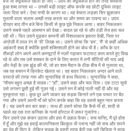
बजे जो क्यूबिकल खाली हो जाएँ – उदय को क्यूबिकल हीरे की तरह चमकता
हुआ शब्द लगता था – उनकी बड़ी लाइट ऑफ करके वह छोटी दूधिया लाइट
जला दिया करे। ऐसा मन्दी के कारण था। वह बेचारा लड़का सिर झुकाकर
ग़ुलामों वाला सलाम अच्छी तरह करता था और समय का पाबन्द था। उदय
दोपहर बाद तीन बजे बिना किसी से कुछ पूछे निकल आया। बाहर निकलकर
उसने सबसे पहले आसमान को देखा। बादल छा रहे थे और ठंडी तेज हवा चल
रही थी। फिर उसने मुड़कर कम्पनी की विशालकाय इमारत देखी, जिस पर
अंग्रेज़ी में लाल रंग से ‘वी’ लिखा था। उसने सोचा कि ‘हम’, ‘मैं’ से कहीं अधिक
अहंकारी शब्द है क्योंकि इसमें शक्तिशाली होने का बोध भी है। काँच के पार
सैंकड़ों लोग अपने अपने कम्प्यूटरों में नज़रें गड़ाकर फटाफट काम करते हुए दिख
रहे थे और तब उसे शक्कर के दाने के लिए कतार में लगी चींटियों की याद आई
और भेड़ों के उस झुंड की भी, जो हर शाम मैदान के ठीक बीच में से गुजरता था,
जब वह बचपन में क्रिकेट खेलता था। वह बाहर निकलकर अन्दर आने वाले
दरवाज़े की तरफ़ गया और सुन्दरसिंह से हाथ मिलाया। सुन्दरसिंह ने कहा,
“मौसम बहुत अच्छा है साहब।“ “हाँ”, उसने कहा और चल दिया। एक टाटा सुमो
उसे लगभग छूती हुई सी गुज़र गई। उसने मन में कोई गाली नहीं दी और वह
मुस्कुराता रहा। कुछ दूर आगे जाकर वह सड़क किनारे लगे एक पत्थर पर बैठ
गया और उसने अपनी माँ को फ़ोन करके कहा कि वह उससे बहुत प्यार करता
है। यह उसने बार बार कहा। साथ ही उसने सोचा कि कैसे भी हो, शादी से
पहले वह एक रात कनिका के गर्ल्स हॉस्टल में ज़रूर गुजारेगा।
फिर उसने एक कंकर उठाया और हवा में उछाल फेंका। सच मानिए, मैं पूरे होश
में हूँ और मुझे वह हवाई काल्पनिकता बिल्कुल भी पसन्द नहीं जो सच और सपने
का भेद ही मिटा दे, लेकिन सड़क के दूसरी तरफ बैठी एक भूरी चिड़िया ने साफ