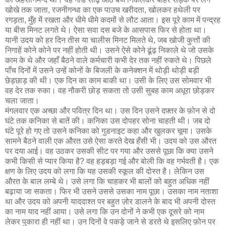
खोखे तक जाता, रजनीगन्धा का एक पाउच खरीदता, खोलकर हथेली पर
रगड़ता, मुँह में रखता और धीमे धीमे कदमों से लौट आता। इस पूरे काम में पन्द्रह
या बीस मिनट लगते थे। ऐसा सवा दस बजे के आसपास फिर से होता था।
यानी उदय को हर दिन तीस या चालीस मिनट मिलते थे, जब खोजी कुत्तों की
निगाहें कोने कोने पर नहीं होती थी। उसने ऐसे कोने ढूंढ़ निकाले थे जो उसके
काम के थे और जहाँ बैठने वाले कर्मचारी कभी देर तक नहीं रुकते थे। पिछले
पाँच दिनों में उसने उन्हें कोनों के बिजली के कनेक्शन में थोड़ी थोड़ी बड़ी
छेड़छाड़ की थी। एक दिन का काम बाकी था। उसी के लिए उस सोमवार भी
वह देर तक रुका। वह नौकरी छोड़ सकता तो उसी सुबह काम अधूरा छोड़कर
चला जाता।
मंगलवार एक अच्छा और पवित्र दिन था। उस दिन उसने दफ़्तर के फ़ोन से दो
घंटे तक कनिका से बातें की। कनिका उस दोपहर सोना चाहती थी। जब दो
घंटे पूरे हो गए तो उसने कनिका को गुडनाइट कहा और खुलकर चूमा। उसके
सामने बैठने वाली एक औरत उसे ऐसा करते देख हँसी भी। उदय को उस औरत
पर दया आई। वह उठकर उसकी सीट पर गया और उससे पूछा कि क्या उसने
कभी किसी से प्यार किया है? वह हड़बड़ा गई और बोली कि वह गर्भवती है। एक
क्षण के लिए उदय को लगा कि यह उसकी स्कूल की दोस्त है। लेकिन उस
औरत के बाल लम्बे थे। उसे लगा कि चाहकर भी बालों को बहुत अधिक नहीं
बढ़ाया जा सकता। फिर भी उसने उससे उसका नाम पूछा। उसका नाम नताशा
था और उदय को अपनी याददाश्त पर बहुत ज़ोर डालने के बाद भी अपनी दोस्त
का नाम याद नहीं आया। उसे लगा कि उन दोनों ने कभी एक दूसरे को नाम
लेकर पुकारा ही नहीं था। उन दिनों वे पकड़े जाने से डरते थे इसलिए फ़ोन पर