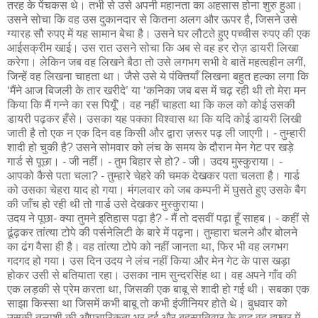
तरह के पेंचकस थे। तभी से उसे अपनी महानता का अहसास होना शुरु हुआ।
उसने सोचा कि वह उस दुकानदार से कितना अलग और ऊपर है, जिसने उसे
ग्यारह सौ रुपए में यह सामान बेचा है। उसने घर लौटते हुए पच्चीस रुपए की एक
आईसक्रीम खाई। उस रात उसने सोचा कि अब से वह हर रोज़ डायरी लिखा
करेगा। लेकिन जब वह लिखने बैठा तो उसे लगभग सभी वे बातें महत्वहीन लगीं,
जिन्हें वह लिखना चाहता था। जैसे उसे ये पंक्तियाँ लिखना बहुत हल्का लगा कि
‘मैंने आज बिजली के तार खरीदे’ या ‘कनिका जब बस में चढ़ रही थी तो मेरा मन
किया कि मैं गन्ने का रस पियूँ’। वह नहीं चाहता था कि कल को कोई उसकी
डायरी पढ़कर हँसे। उसका यह पक्का विश्वास था कि यदि कोई डायरी लिखी
जाती है तो एक न एक दिन वह किसी और द्वारा ज़रूर पढ़ ली जाएगी। - तुम्हारी
शादी हो चुकी है? उसने सोमवार को लंच के समय के दौरान मेन गेट पर खड़े
गार्ड से पूछा। - जी नहीं। - तुम बिहार से हो? - जी। उदय मुस्कुराया। -
आपको कैसे पता चला? - तुम्हारे चेहरे की चमक देखकर पता चलता है। गार्ड
को उसका चेहरा याद हो गया। मंगलवार को जब कम्पनी में घुसते हुए उसके बैग
की जाँच हो रही थी तो गार्ड उसे देखकर मुस्कुराया।
उदय ने पूछा- क्या तुमने इतिहास पढ़ा है? - मैं तो दसवीं पढ़ा हूँ साहब। - कहीं से
ढूंढ़कर तांत्या टोपे की पर्सनेलिटी के बारे में पढ़ना। तुम्हारा चलने और बोलने
का ढंग वैसा ही है। वह तांत्या टोपे को नहीं जानता था, फिर भी वह लगभग
गदगद हो गया। उस दिन उदय ने लंच नहीं किया और मेन गेट के पास खड़ा
होकर उसी से बतियाता रहा। उसका नाम सुन्दरसिंह था। वह अपने गाँव की
एक लड़की से प्रेम करता था, जिसकी एक बाबू से शादी हो गई थी। सबका एक
साझा किस्सा था जिसमें कभी बाबू तो कभी इंजीनियर होते थे। बुधवार को
उसकी तलाशी की औपचारिकता भर हुई और बृहस्पतिवार के बाद वह दफ़्तर में