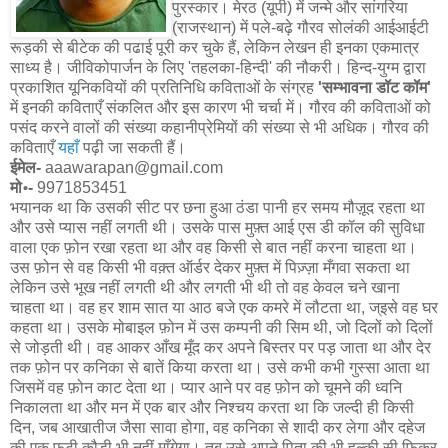
पुरस्कार। मेरठ (यूपी) में जन्मे और सांगरिया
(राजस्थान) में पले-बढ़े गौरव सोलंकी आईआईटी
रूड़की से बीटेक की पढाई पूरी कर चुके हैं, लेकिन लेखन ही इनका एकमात्र
साध्य है। जीविकोपार्जन के लिए 'तहलका-हिन्दी' की नौकरी। हिन्द-युग्म द्वारा
प्रकाशित यूनिकवियों की प्रतिनिधि कविताओं के संग्रह
'सम्भावना डॉट कॉम'
में इनकी कविताएँ संकलित और इस कारण भी चर्चा में। गौरव की कविताओं को
पसंद करने वालों की संख्या कहानीप्रेमियों की संख्या से भी अधिक। गौरव की
कविताएँ
यहाँ
पढ़ी जा सकती हैं।
ईमेल-
aaawarapan@gmail.com
मो॰-
9971853451
भयानक था कि उसकी सीट पर छना हुआ ठंडा पानी हर समय मौज़ूद रहता था
और उसे प्यास नहीं लगती थी। उसके पास मुफ़्त आई एस डी कॉल की सुविधा
वाला एक फ़ोन रखा रहता था और वह किसी से बात नहीं करना चाहता था।
उस फ़ोन से वह किसी भी वक़्त ऑर्डर देकर मुफ़्त में पिज़्ज़ा मँगवा सकता था
लेकिन उसे भूख नहीं लगती थी और लगती भी थी तो वह केवल चने खाना
चाहता था। वह हर शाम सात या आठ बजे एक कमरे में लौटता था, ज्इसे वह घर
कहता था। उसके मोबाइल फ़ोन में उस कम्पनी की सिम थी, जो दिलों को दिलों
से जोड़ती थी। वह आकर आँख मूँद कर अपने बिस्तर पर पड़ जाता था और देर
तक फ़ोन पर कनिका से बातें किया करता था। उसे कभी कभी गुस्सा आता था
जिसमें वह फ़ोन काट देता था। प्यार आने पर वह फ़ोन को चूमने की ध्वनि
निकालता था और मन में एक बार और निश्चय करता था कि जल्दी ही किसी
दिन, जब आखातीज जैसा सावा होगा, वह कनिका से शादी कर लेगा और दहेज
की एक फूटी कौड़ी भी नहीं माँगेगा। तब उसे अपने पिता की भी हल्की सी फ़िक्र