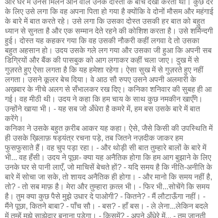
और घर में उनसे मिलने आने वाले उनके दोस्तों के बीच देखा करता था। कुछ देर
के लिए उसे लगा कि वह अपना पिता हो गया है क्योंकि वे दोनों मौसम और महंगाई
के बारे में बात करते रहे। उसे लगा कि उसका दोस्त उसकी हर बात को बहुत
ध्यान से सुनता है और एक सम्मान देते रहने की कोशिश करता है। उसे शर्मिन्दगी
हुई। दोस्त यह कहकर गया कि वह उसकी नौकरी कहीं लगवा दे तो उसका
बहुत अहसान हो। उदय उसके गले लग गया और उसका जी हुआ कि अपनी सब
डिग्रियों और बैंक की पासबुक को आग लगाकर कहीं चला जाए। दुख में से
गुज़रते हुए ऐसा लगता है कि यह हमेशा रहेगा। ऐसा सुख में से गुज़रते हुए नहीं
लगता। उसने कूलर बेच दिया। वे आठ सौ रुपए उसने अपनी अलमारी के
अख़बार के नीचे अलग से सँभालकर रख दिए। कनिका शनिवार की सुबह ही आ
गई। वह मीठी थी। उदय ने कहा कि हम चाय के साथ कुछ नमकीन खाएँगे।
उन्होंने खाया भी। - यह सब जो अँधेरा है कमरे में, हम बस उसके बारे में बात
करेंगे।
कनिका ने उसके बहुत क़रीब आकर यह कहा। ऐसे, जैसे किसी की उपस्थिति में
ही उसके ख़िलाफ़ षड्यंत्र रचना पड़े, तब जितने नज़दीक जाकर हम
फुसफुसाते हैं। वह चुप पड़ा रहा। - और थोड़ी सी बात तुम्हारे बालों के बारे में
भी... वह हँसी। उदय ने पूछा- क्या यह अनैतिक होगा कि हम आग बुझाने के लिए
उनके घर से पानी लाएँ, जो माचिसें बेचते हों? - यदि समय है कि नीति-अनीति के
बारे में सोचा जा सके, तो शायद अनैतिक ही होगा। - और मानो कि समय नहीं है,
तो? - तो सब माफ़ है। मेरा और तुम्हारा क़त्ल भी। - फिर भी...सोचेंगे कि समय
है। तुम क्या कुछ पैसे मुझे उधार दे पाओगी? - कितने? - मैं लौटाऊँगा नहीं। -
मैंने पूछा, कितने बाबा? - पाँच सौ। - बस? - हाँ बस। - ले लेना...लेकिन बदले
में तुम्हें मुझे साझेदार बनाना पड़ेगा। - किसमें? - अपने अँधेरे में... - तुम जानती