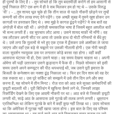
ही पुरुषों के लिए है। - तुम सोचते हो कि तुम बदतमीज़ी करोगे तो हम आसानी से
तुम्हें निकाल देंगे? एक क्षण में ही वे सब मिलकर हम हो गए थे – उसके विरुद्ध
‘वी’। - ...तुम शायद भूल चुके हो कि तीन साल से पहले नौकरी छोड़ने पर तुम्हें
कम्पनी को तीन लाख रुपए देने पड़ेंगे। एक अच्छी सुबह में तुमने ख़ुश होकर उन
कागज़ों पर हस्ताक्षर किए थे। क्या मुझे वे कागज़ ढूंढ़ने पड़ेंगे? ये सब बातें वह
अंग्रेज़ी में बोल रही थी। अंग्रेज़ी चमत्कारिक भाषा है जिसमें बहुत अश्लील बातें
भी सभ्य लगती हैं। वह चुपचाप लौट आया। उसने शायद माफ़ी भी माँगी। वह
जब लौटकर अपनी सीट पर आया तो उसके हाथ दो मोटी रस्सियों से बँधे हुए
थे। उसे लगा कि ग़ुलामों से भरे हुए एक ट्रक में ठूँसकर उसे अफ़्रीका ले जाया
जाएगा और वहाँ एक बड़े से चबूतरे पर उसकी नीलामी होगी। एक गोरी चमड़ी
वाला सुदर्शन नवयुवक उस पर लगातार कोड़े बरसा रहा होगा। वहीं कहीं
आसपास घंटाघर भी हो, ऐसा उसने चाहा। वह समय देखना चाहता था। अपनी
ओमेगा की घड़ी उतारकर उसने कूड़ादान में फेंक दी। पिछले सोमवार को इसी
समय उसने अपने कम्प्यूटर की पीठ थपथपाई थी, जब उसने पूरी इमारत के
बिजली के कनेक्शन का नक्शा ढूंढ़ निकाला था। फिर हर दिन शाम को वह देर
तक रुकता था। उस पूरे सर्किट को समझने में उसे तीन दिन लगे और क्या
करना है, यह सोचने में तीन मिनट। रोज़ रात को आठ बजे सुरक्षा कर्मचारियों की
ड्यूटी बदलती थी। पूरी बिल्डिंग में खुफिया कैमरे लगे थे, जिनकी लाइव
रिकॉर्डिंग देखने के लिए एक आदमी नौकरी पर था। आठ बजे से जिसकी ड्यूटी
लगती थी, साढ़े आठ के आसपास उसे गुटखे की तलब लगने लगती। धूम्रपान
प्रतिबन्धित था लेकिन गुटखे के बारे में कहीं कुछ नहीं लिखा था। उदय सोचता
था कि अमेरिका में गुटखा नहीं खाया जाता होगा। इस बात के लिए वह पश्चिम
का अहसानमन्द था। वह गार्ड साढ़े आठ बजे निकलकर बाहर सड़क पर लगे